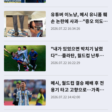
유튜버 이노냥, 메시 유니폼 훼
손 논란에 사과…"증오 의도
없었다"
2026.07.22 16:34:26
"내가 있었으면 박치기 날렸
다"…즐라탄, 월드컵 난투극
파레데스 맹폭
2026.07.22 16:22:29
메시, 월드컵 결승 패배 후 전
용기 타고 고향으로…가족과
함께 휴식
2026.07.22 14:42:00