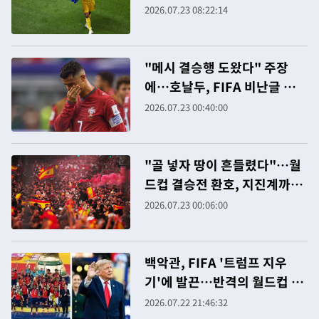
2026.07.23 08:22:14
"메시 결승행 도왔다" 주장
에…호날두, FIFA 비난글 좋
아요 논란
2026.07.23 00:40:00
"골 넣자 땅이 흔들렸다"…월
드컵 결승전 환호, 지진계까지
울렸다
2026.07.23 00:06:00
백악관, FIFA '트럼프 지우
기'에 발끈…반격의 월드컵 사
진 공개
2026.07.22 21:46:32