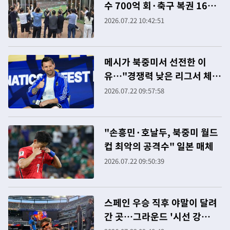
수 700억 회·축구 복권 16조
원 팔려
2026.07.22 10:42:51
메시가 북중미서 선전한 이
유…"경쟁력 낮은 리그서 체력
안배"
2026.07.22 09:57:58
"손흥민·호날두, 북중미 월드
컵 최악의 공격수" 일본 매체
2026.07.22 09:50:39
스페인 우승 직후 야말이 달려
간 곳…그라운드 '시선 강