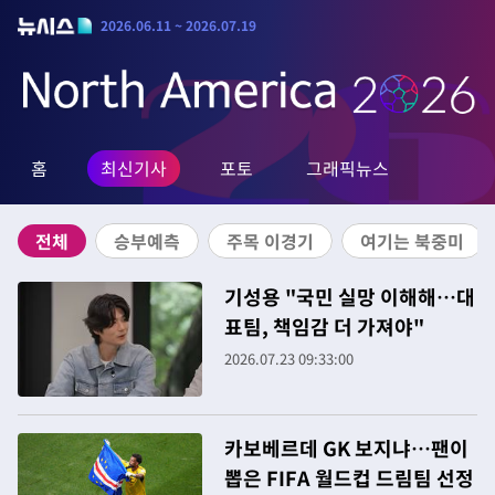
2026.06.11 ~ 2026.07.19
홈
최신기사
포토
그래픽뉴스
전체
승부예측
주목 이경기
여기는 북중미
기성용 "국민 실망 이해해…대
표팀, 책임감 더 가져야"
2026.07.23 09:33:00
카보베르데 GK 보지냐…팬이
뽑은 FIFA 월드컵 드림팀 선정