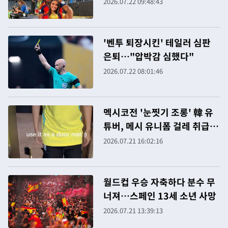
탈'한 그녀
2026.07.22 09:48:43
'벤투 퇴장시킨' 테일러 심판
은퇴…"압박감 심했다"
2026.07.22 08:01:46
멕시코전 '눈찟기 조롱' 韓 유
튜버, 메시 유니폼 걸레 취급
논란
2026.07.21 16:02:16
월드컵 우승 자축하다 분수 무
너져…스페인 13세 소년 사망
2026.07.21 13:39:13