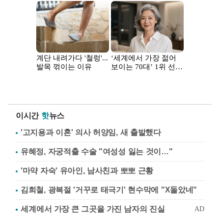
이시간
핫
뉴스
'고지용과 이혼' 의사 허양임, 새 출발했다
유혜정, 자궁적출 수술 "여성성 잃는 것이…"
'마약 자숙' 유아인, 남사친과 뽀뽀 근황
김희철, 광복절 '거꾸로 태극기' 현수막에 "X돌았네"