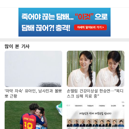
많이 본 기사
'마약 자숙' 유아인, 남사친과 볼뽀
손떨림 건강이상설 한승연…"목디
뽀 근황
스크 심해 치료 중"