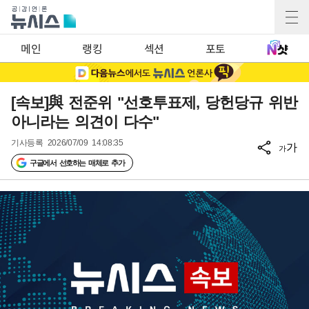
메인
랭킹
섹션
포토
[속보]與 전준위 "선호투표제, 당헌당규 위반
아니라는 의견이 다수"
기사등록
2026/07/09 14:08:35
가
가
구글에서 선호하는 매체로 추가