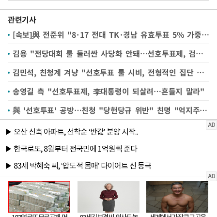
관련기사
[속보]與 전준위 "8·17 전대 TK·경남 유효투표 5% 가중치…청년최고 1명 별도 선출"
김용 "전당대회 룰 둘러싼 사당화 안돼…선호투표제, 검증된 제도"
김민석, 친청계 겨냥 "선호투표 룰 시비, 전형적인 집단 자기정치"
송영길 측 "선호투표제, 李대통령이 되살려…흔들지 말라"
與 '선호투표' 공방…친청 "당헌당규 위반" 친명 "억지주장 궤변"