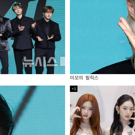
미모의 필릭스
+3