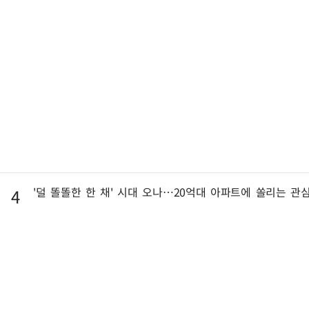
'덜 똘똘한 한 채' 시대 오나…20억대 아파트에 쏠리는 관심
4