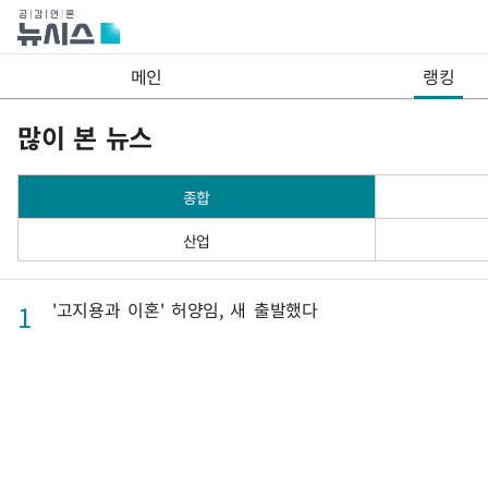
메인
랭킹
많이 본 뉴스
종합
산업
'고지용과 이혼' 허양임, 새 출발했다
1