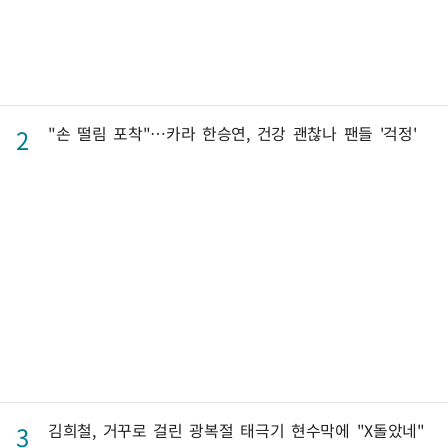
"손 떨림 포착"…카라 한승연, 건강 괜찮나 팬들 '걱정'
2
김희철, 거꾸로 걸린 광복절 태극기 현수막에 "X돌았네"
3