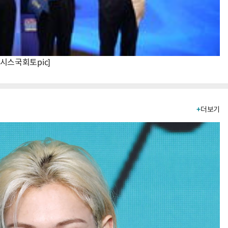
시스국회토pic]
+
더보기