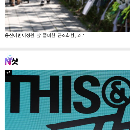
용산어린이정원 앞 즐비한 근조화환, 왜?
+6