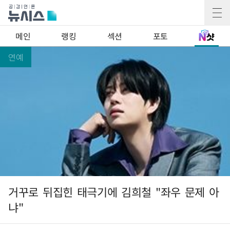
메인
랭킹
섹션
포토
연예
거꾸로 뒤집힌 태극기에 김희철 "좌우 문제 아
냐"