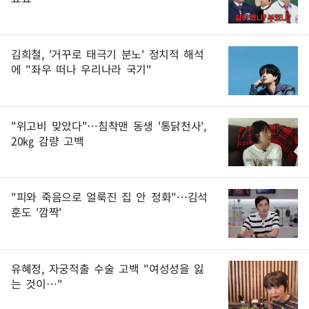
김희철, '거꾸로 태극기 분노' 정치적 해석
에 "좌우 떠나 우리나라 국기"
"위고비 맞았다"…침착맨 동생 '통닭천사',
20㎏ 감량 고백
"피와 죽음으로 얼룩진 집 안 정화"…김석
훈도 '깜짝'
유혜정, 자궁적출 수술 고백 "여성성을 잃
는 것이…"