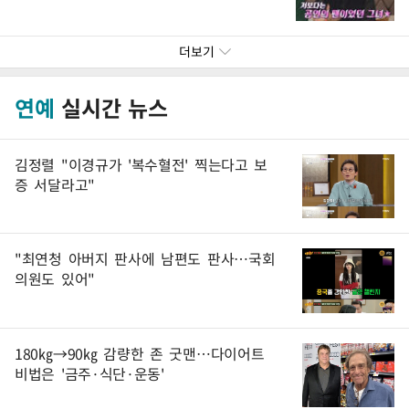
더보기
연예
실시간 뉴스
김정렬 "이경규가 '복수혈전' 찍는다고 보
증 서달라고"
"최연청 아버지 판사에 남편도 판사…국회
의원도 있어"
180㎏→90㎏ 감량한 존 굿맨…다이어트
비법은 '금주·식단·운동'