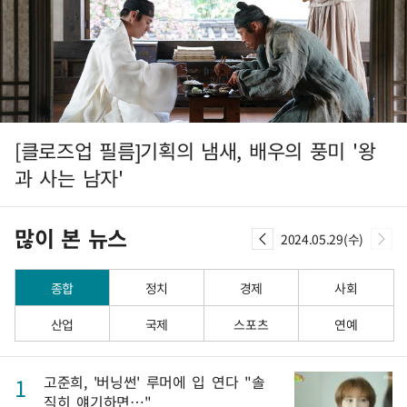
[클로즈업 필름]기획의 냄새, 배우의 풍미 '왕
과 사는 남자'
많이 본 뉴스
2024.05.29(수)
종합
정치
경제
사회
산업
국제
스포츠
연예
고준희, '버닝썬' 루머에 입 연다 "솔
1
직히 얘기하면…"