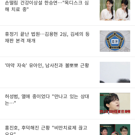
손떨림 건강이상설 한승연…"목디스크 심
해 치료 중"
휴정기 끝난 법원…김용현 2심, 김세의 등
재판 본격 재개
'마약 자숙' 유아인, 남사친과 볼뽀뽀 근황
허성범, 열애 중이었다 "만나고 있는 상대
는…"
홍진호, 후덕해진 근황 "비만치료제 끊고
요요"