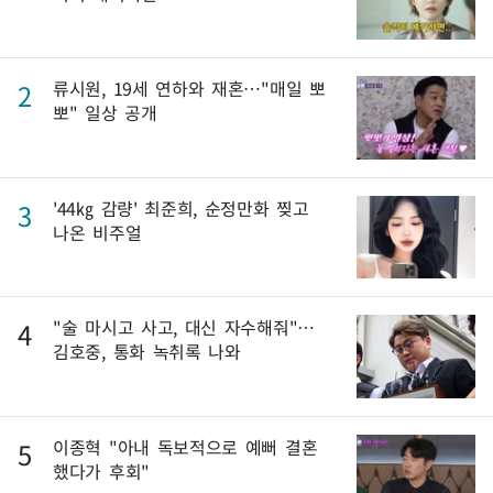
류시원, 19세 연하와 재혼…"매일 뽀
2
뽀" 일상 공개
'44㎏ 감량' 최준희, 순정만화 찢고
3
나온 비주얼
"술 마시고 사고, 대신 자수해줘"…
4
김호중, 통화 녹취록 나와
이종혁 "아내 독보적으로 예뻐 결혼
5
했다가 후회"