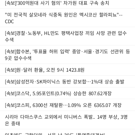
[속보]'300억원대 사기 혐의' 차가원 대표 구속 송치
"미 전국적 살모네라 식중독 원인은 멕시코산 할라피뇨"--
CDC
[속보]경찰·노동부, HL만도 평택사업장 끼임 사망 관련 압수
수색
[속보]합수본, '투표율 허위 입력' 중앙·서울·경기도 선관위 등
9곳 압수수색
[속보]원·달러 환율, 오전 9시 1423.8원
[속보]삼성전자·SK하이닉스 동반 강보합…1%대 상승 출발
[속보]코스닥, 5.95포인트(0.74%) 상승한 807.62개장
[속보]코스피, 6300선 재탈환…1.09% 오른 6365.07 개장
시리아 다마스쿠스 교외에서 미니버스 폭발.. 14명 부상, 3명
은 중태