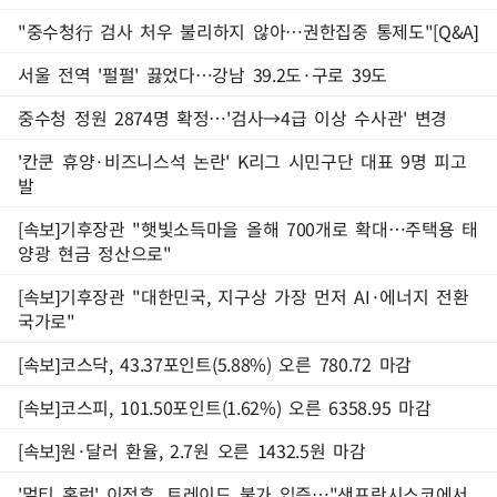
"중수청行 검사 처우 불리하지 않아…권한집중 통제도"[Q&A]
서울 전역 '펄펄' 끓었다…강남 39.2도·구로 39도
중수청 정원 2874명 확정…'검사→4급 이상 수사관' 변경
'칸쿤 휴양·비즈니스석 논란' K리그 시민구단 대표 9명 피고
발
[속보]기후장관 "햇빛소득마을 올해 700개로 확대…주택용 태
양광 현금 정산으로"
[속보]기후장관 "대한민국, 지구상 가장 먼저 AI·에너지 전환
국가로"
[속보]코스닥, 43.37포인트(5.88%) 오른 780.72 마감
[속보]코스피, 101.50포인트(1.62%) 오른 6358.95 마감
[속보]원·달러 환율, 2.7원 오른 1432.5원 마감
'멀티 홈런' 이정후, 트레이드 불가 입증…"샌프란시스코에서