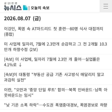
| 오늘의 속보
2026.08.07 (금)
이강인, 폭염 속 AT마드리드 첫 훈련…80명 식사 대접까지
(종합)
미 사업체 일자리, 7월에 2.3만개 순감하고 그 전 2개월 10.3
만개 하향수정 (2보)
[속보] 미 사업체, 일자리 7월에 2.3만 개 줄어…실업률은
4.1%로 ↓
[속보]이 대통령 "부동산 공급 기존 사고방식 매달리지 말고
과감히 실천"
이란, "오만과 '중앙 단일 루트' 합의…북쪽 인바운드·남쪽 아
웃바운드는 임시"
"낮 기온 소폭 하락"…수도권 폭염중대경보, 폭염경보로 하향