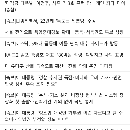
'타격감 대폭발' 이정후, 시즌 7·8호 홈런 쾅…개인 최다 타이
(종합)
[속보]日방위백서, 22년째 '독도는 일본땅' 주장
서울 전역으로 폭염중대경보 확대…동북·서북권도 특보 상향
[속보]코스닥, 5%대 급등에 이틀 연속 매수 사이드카 발동
K리그2 김포 홍경호 대표, '80억원 횡령' 책임지고 사의 표명
미 유타주 산불 급속도로 확산…진화 안돼 주민 대피령
[속보]이 대통령 "경찰 수사권 독점·비대화 우려 커져…관련
법령 정비 후속 조치 필요"
[속보]이 대통령 "수사·기소 분리 비정상 형사사법 시스템 정
상화 첫 출발…권력기관 예외 없이 국민 통제"
[속보]이 대통령 "형소법 개정안 거부권 의견 다르다고 할 수
없어…입법권 부정할 정도 아냐"