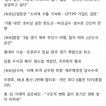
성공하고 싶다"
[속보]산업장관 "소비재 수출 가속화…CPTPP 가입도 검토"
'가뭄 대란' 초비상 걸린 청도군…비상급수·생수로 간신히 연
명
[속보]합참 "3일 경기 북부 무인기 비행, 절차 따라 1군단서
승인"
열대야 기승…프로야구 잠실·광주 경기 폭염으로 취소
검찰 수사권 폐지' 형소법 개정안, 국무회의 통과
[속보]공수처, '서해 피격 공무원 위증' 제주해경청 압수수색
이정후, MLB 통산 2번째 멀티포…개인 최다 8홈런 타이(종합
2보)
美·日 이례적 공조에도…"구조적 변화 없이 장기간 엔화 방
어 어려워"