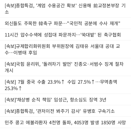
[속보]종합특검, '계엄 수용공간 확보' 신용해 前교정본부장 기
소
외신들도 주목한 韓축구 파문…"국민적 공분에 수사 재개"
11시간 압수수색에 성접대 파문까지…'쑥대밭' 된 축구협회
[속보]규제합리화위원회 부위원장에 김태유 서울대 공대 교
수…이병태 후임
[속보]국힘 윤리위, '돌려차기 발언' 진종오·서범수 징계 절차
개시
[속보] 7월 중국 수출 23.9%↑ 수입 27.5%↑…무역총액
25.3%↑
[속보]'채상병 순직 책임' 임성근, 항소심도 징역 3년
[속보]종합특검, '관저이전 봐주기 감사' 유병호 구속기소
민주 콩고 에볼라환자 4천명 돌파, 4053명 발생 1850명 사망