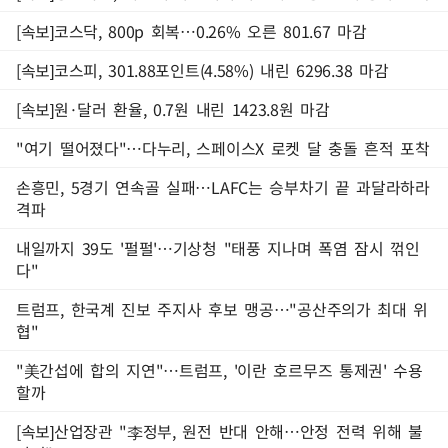
[속보]코스닥, 800p 회복…0.26% 오른 801.67 마감
[속보]코스피, 301.88포인트(4.58%) 내린 6296.38 마감
[속보]원·달러 환율, 0.7원 내린 1423.8원 마감
"여기 떨어졌다"…다누리, 스페이스X 로켓 달 충돌 흔적 포착
손흥민, 5경기 연속골 실패…LAFC는 승부차기 끝 과달라하라
격파
내일까지 39도 '펄펄'…기상청 "태풍 지나며 폭염 잠시 꺾인
다"
트럼프, 한국계 진보 주지사 후보 맹공…"공산주의가 최대 위
협"
"美간섭에 합의 지연"…트럼프, '이란 호르무즈 통제권' 수용
할까
[속보]산업장관 "李정부, 원전 반대 안해…안정 전력 위해 불