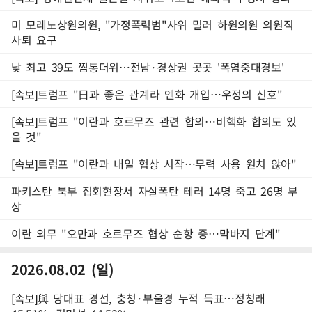
미 모레노상원의원, "가정폭력범"사위 밀러 하원의원 의원직
사퇴 요구
낮 최고 39도 찜통더위…전남·경상권 곳곳 '폭염중대경보'
[속보]트럼프 "日과 좋은 관계라 엔화 개입…우정의 신호"
[속보]트럼프 "이란과 호르무즈 관련 합의…비핵화 합의도 있
을 것"
[속보]트럼프 "이란과 내일 협상 시작…무력 사용 원치 않아"
파키스탄 북부 집회현장서 자살폭탄 테러 14명 죽고 26명 부
상
이란 외무 "오만과 호르무즈 협상 순항 중…막바지 단계"
2026.08.02 (일)
[속보]與 당대표 경선, 충청·부울경 누적 득표…정청래