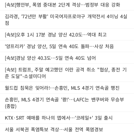
[속보]행안부, 폭염 중대본 2단계 격상…범정부 대응 강화
김라경, '72년만 부활' 미국여자프로야구 개막전서 4이닝 4실
점
[속보]오후 1시 17분 경남 양산 42.0도…역대 최고
'양프리카' 경남 양산, 5일 연속 40도 돌파…사상 처음
[속보]경남 양산 40.3도…5일 연속 40도 넘어
[속보] 트럼프, 주말 예고했던 이란 공격 취소 "협상, 종전 기
준 도달"-소셜미디어
월드컵 침묵은 잊어라!…손흥민, MLS 4경기 연속골 행진
손흥민, MLS 4경기 연속골 '쾅!'…LAFC는 밴쿠버와 무승부
(종합)
KTX·SRT 예매를 하나의 앱에서…'코레일+' 3일 출시
서울 서북권 폭염특보 격상…서울 전역 폭염경보