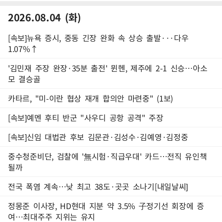
2026.08.04 (화)
[속보]뉴욕 증시, 중동 긴장 완화 속 상승 출발···다우
1.07%↑
'김민재 주장 완장·35분 출전' 뮌헨, 제주에 2-1 신승…아소
모 결승골
카타르, "미-이란 협상 재개 합의안 마련중" (1보)
[속보]예멘 후티 반군 "사우디 공항 공격" 주장
[속보]신임 대법관 후보 김문관·김성수·김예영·김정중
중수청준비단, 검찰에 '無시험·직급우대' 카드…전직 유인책
될까
전국 폭염 계속…낮 최고 38도·곳곳 소나기[내일날씨]
정몽준 이사장, HD현대 지분 약 3.5% 子정기선 회장에 증
여…최대주주 지위는 유지