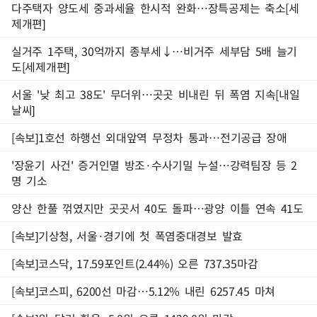
다주택자 양도세 중과세율 한시적 완화…장특공제는 축소[세
제개편]
실거주 1주택, 30억까지 종부세↓…비거주 세부담 5배 늘기
도[세제개편]
서울 '낮 최고 38도' 무더위…곳곳 비내린 뒤 폭염 지속[내일
날씨]
[속보]1호선 하행선 외대앞역 무정차 통과…전기공급 장애
'장윤기 사건' 증거인멸 방조·수사기밀 누설…강력팀장 등 2
명 기소
양산 한풀 꺾였지만 곳곳서 40도 돌파…광양 이틀 연속 41도
[속보]기상청, 서울·경기에 첫 폭염중대경보 발효
[속보]코스닥, 17.59포인트(2.44%) 오른 737.35마감
[속보]코스피, 6200선 마감…5.12% 내린 6257.45 마쳐