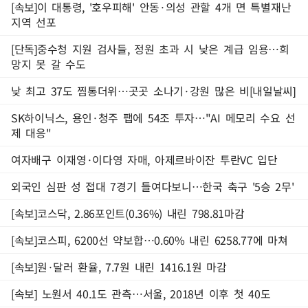
[속보]이 대통령, '호우피해' 안동·의성 관할 4개 면 특별재난
지역 선포
[단독]중수청 지원 검사들, 정원 초과 시 낮은 계급 임용…희
망지 못 갈 수도
낮 최고 37도 찜통더위…곳곳 소나기·강원 많은 비[내일날씨]
SK하이닉스, 용인·청주 팹에 54조 투자…"AI 메모리 수요 선
제 대응"
여자배구 이재영·이다영 자매, 아제르바이잔 투란VC 입단
외국인 심판 성 접대 7경기 들여다보니…한국 축구 '5승 2무'
[속보]코스닥, 2.86포인트(0.36%) 내린 798.81마감
[속보]코스피, 6200선 약보합…0.60% 내린 6258.77에 마쳐
[속보]원·달러 환율, 7.7원 내린 1416.1원 마감
[속보] 노원서 40.1도 관측…서울, 2018년 이후 첫 40도