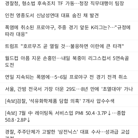
경찰청, 형소법 후속조치 TF 가동…청장 직무대행이 팀장
인천 영종도서 신남성연대 대표 숨진 채 발견
폭염에 취소된 프로야구, 주중 경기 앞둔 K리그는?…"규정에
따라 대응"
트럼프 "호르무즈 곧 열릴 것…불응하면 이란에 큰 타격"
월드컵 아픔 지운 손흥민…내일 북중미 리그스컵서 5연속골
도전
연일 지속되는 폭염에…5~6일 프로야구 전 경기 전격 취소
서울, 간밤 전국서 가장 더운 29도…8년 만에 '초열대야' 가나
[속보]검찰, '석유화학제품 담합 의혹' 7개사 압수수색
[속보] 7월 中 레이팅독 서비스업 PMI 50.4·3.7P↓…종합
50.8·2.8P↓
경찰, 주주단체가 고발한 '삼전닉스' 대표 수사…성과급 교섭