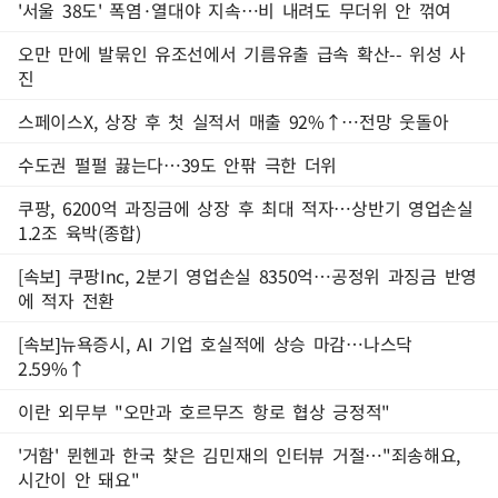
'서울 38도' 폭염·열대야 지속…비 내려도 무더위 안 꺾여
오만 만에 발묶인 유조선에서 기름유출 급속 확산-- 위성 사
진
스페이스X, 상장 후 첫 실적서 매출 92%↑…전망 웃돌아
수도권 펄펄 끓는다…39도 안팎 극한 더위
쿠팡, 6200억 과징금에 상장 후 최대 적자…상반기 영업손실
1.2조 육박(종합)
[속보] 쿠팡Inc, 2분기 영업손실 8350억…공정위 과징금 반영
에 적자 전환
[속보]뉴욕증시, AI 기업 호실적에 상승 마감…나스닥
2.59%↑
이란 외무부 "오만과 호르무즈 항로 협상 긍정적"
'거함' 뮌헨과 한국 찾은 김민재의 인터뷰 거절…"죄송해요,
시간이 안 돼요"