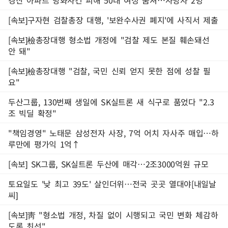
경산 아파트 방화사건 피해 50대 여성 숨져…사망자 2명
[속보]구자현 검찰총장 대행, '보완수사권 폐지'에 사직서 제출
[속보]檢총장대행 형소법 개정에 "검찰 제도 본질 훼손돼선
안 돼"
[속보]檢총장대행 "검찰, 국민 신뢰 얻지 못한 점에 성찰 필
요"
두산그룹, 130번째 생일에 SK실트론 새 식구로 품었다 "2.3
조 빅딜 확정"
"책임경영" 노태문 삼성전자 사장, 7억 어치 자사주 매입…하
루만에 평가익 1억↑
[속보] SK그룹, SK실트론 두산에 매각…2조3000억원 규모
토요일도 '낮 최고 39도' 살인더위…전국 곳곳 열대야[내일날
씨]
[속보]靑 "형소법 개정, 차질 없이 시행되고 국민 변화 체감하
도록 최선"