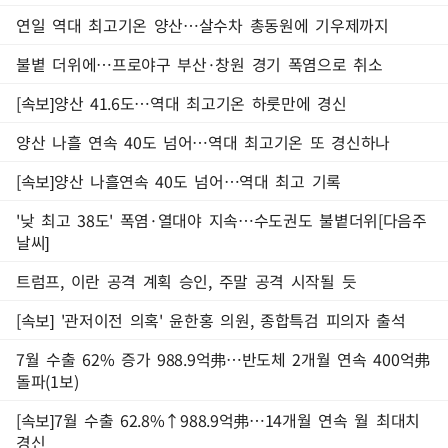
연일 역대 최고기온 양산…살수차 총동원에 기우제까지
불볕 더위에…프로야구 부산·창원 경기 폭염으로 취소
[속보]양산 41.6도…역대 최고기온 하룻만에 경신
양산 나흘 연속 40도 넘어…역대 최고기온 또 경신하나
[속보]양산 나흘연속 40도 넘어…역대 최고 기록
'낮 최고 38도' 폭염·열대야 지속…수도권도 불볕더위[다음주
날씨]
트럼프, 이란 공격 계획 승인, 주말 공격 시작될 듯
[속보] '관저이전 의혹' 윤한홍 의원, 종합특검 피의자 출석
7월 수출 62% 증가 988.9억弗…반도체 2개월 연속 400억弗
돌파(1보)
[속보]7월 수출 62.8%↑988.9억弗…14개월 연속 월 최대치
경신