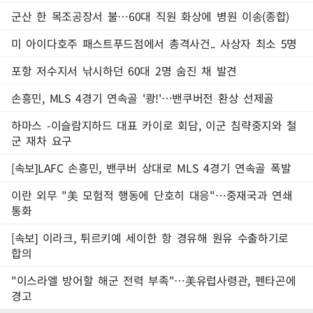
군산 한 목조공장서 불…60대 직원 화상에 병원 이송(종합)
미 아이다호주 패스트푸드점에서 총격사건.. 사상자 최소 5명
포항 저수지서 낚시하던 60대 2명 숨진 채 발견
손흥민, MLS 4경기 연속골 '쾅!'…밴쿠버전 환상 선제골
하마스 -이슬람지하드 대표 카이로 회담, 이군 침략중지와 철
군 재차 요구
[속보]LAFC 손흥민, 밴쿠버 상대로 MLS 4경기 연속골 폭발
이란 외무 "美 모험적 행동에 단호히 대응"…중재국과 연쇄
통화
[속보] 이라크, 튀르키예 세이한 항 경유해 원유 수출하기로
합의
"이스라엘 방어할 해군 전력 부족"…美유럽사령관, 펜타곤에
경고