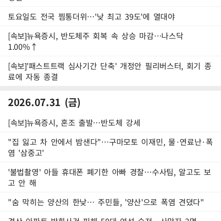
토요일도 전국 찜통더위…'낮 최고 39도'에 열대야
[속보]뉴욕증시, 반도체주 회복 속 상승 마감…나스닥
1.00%↑
[속보]'패스트트랙 심사기간 단축' 개정안 필리버스터, 회기 종
료에 자동 종결
2026.07.31 (금)
[속보]뉴욕증시, 혼조 출발…반도체 강세
"집 잃고 차 안에서 밤샌다"…구마모토 이재민, 물·연료난·폭
염 '삼중고'
'불법촬영' 아들 휴대폰 폐기한 아빠 경찰…수사팀, 알고도 보
고 안 해
"숨 막히는 양산의 한낮… 주민들, '양산'으로 폭염 견뎠다"