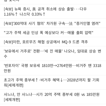
[속보] 뉴욕 증시, 美 공격 취소에 상승 출발···다우
1.16%↑ 나스닥 0.33%↑
[속보]'300억대 사기 혐의' 차가원 구속…法 "증거인멸 염려"
"고가 주택 세금 인상 폭 예상보다 커…매물 출회 압력"
[속보]이란, 호르무즈 해협 상공에서 MQ-9 드론 격추
'보유에서 거주로' 전환…'세 낀 매물' 나오나, 임대료 상승 변
수
'반포자이' 국평 보유세 1810만→2764만원…비거주 땐 3318
만원
초고가 주택 종부세↑·비거주 혜택↓…2028년까지 팔 기회
줘[세제개편]
사느냐, 안 사느냐…시가 20억 주택 종부세 0원 vs 185만원
[세제개편]