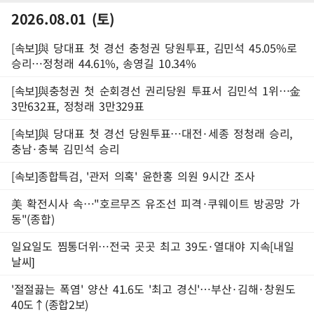
2026.08.01 (토)
[속보]與 당대표 첫 경선 충청권 당원투표, 김민석 45.05%로
승리…정청래 44.61%, 송영길 10.34%
[속보]與충청권 첫 순회경선 권리당원 투표서 김민석 1위…金
3만632표, 정청래 3만329표
[속보]與 당대표 첫 경선 당원투표…대전·세종 정청래 승리,
충남·충북 김민석 승리
[속보]종합특검, '관저 의혹' 윤한홍 의원 9시간 조사
美 확전시사 속…"호르무즈 유조선 피격·쿠웨이트 방공망 가
동"(종합)
일요일도 찜통더위…전국 곳곳 최고 39도·열대야 지속[내일
날씨]
'절절끓는 폭염' 양산 41.6도 '최고 경신'…부산·김해·창원도
40도↑(종합2보)