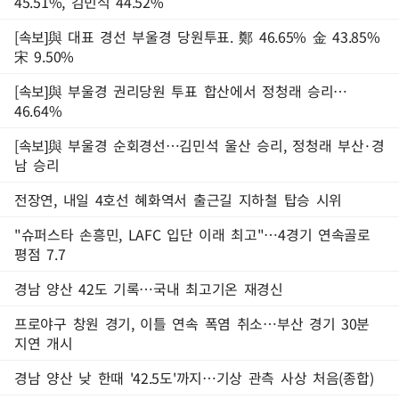
45.51%, 김민석 44.52%
[속보]與 대표 경선 부울경 당원투표. 鄭 46.65% 金 43.85%
宋 9.50%
[속보]與 부울경 권리당원 투표 합산에서 정청래 승리…
46.64%
[속보]與 부울경 순회경선…김민석 울산 승리, 정청래 부산·경
남 승리
전장연, 내일 4호선 혜화역서 출근길 지하철 탑승 시위
"슈퍼스타 손흥민, LAFC 입단 이래 최고"…4경기 연속골로
평점 7.7
경남 양산 42도 기록…국내 최고기온 재경신
프로야구 창원 경기, 이틀 연속 폭염 취소…부산 경기 30분
지연 개시
경남 양산 낮 한때 '42.5도'까지…기상 관측 사상 처음(종합)