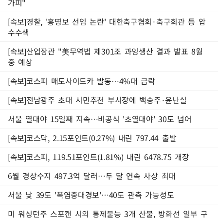
가피"
[속보]경찰, '홍명보 선임 논란' 대한축구협회·축구회관 등 압
수수색
[속보]산업장관 "美무역법 제301조 과잉생산 결과 발표 8월
중 예상
[속보]코스피 매도사이드카 발동…4%대 급락
[속보]전남광주 초대 시민추천 부시장에 백승주·윤난실
서울 열대야 15일째 지속…비공식 '초열대야' 30도 넘어
[속보]코스닥, 2.15포인트(0.27%) 내린 797.44 출발
[속보]코스피, 119.51포인트(1.81%) 내린 6478.75 개장
6월 경상수지 497.3억 달러…두 달 연속 사상 최대
서울 낮 39도 '폭염중대경보'…40도 관측 가능성도
미 워싱턴주 스포캔 시의 통제불능 3개 산불, 방화선 일부 구