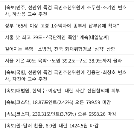
[속보]민주, 선관위 특검 국민추천위원에 조두현·조기연 변호
사, 하상응 교수 추천
정부 "65세 이상 고령 1주택자에 종부세 납부유예 확대"
서울 낮 최고 39도…'극단적인 폭염' 계속[내일날씨]
길어지는 폭염…소방청, 전국 화재위험경보 '심각' 상향
서울 기온 40도 육박…노원 39.2도·구로 38.9도까지 올라
[속보]국힘, 선관위 특검 국민추천위원에 김용관·최창호 변호
사, 차진아 교수 추천
[속보]대법원, 한덕수·이상민 '내란 사건' 전원합의체 회부
[속보]코스닥, 18.87포인트(2.42%) 오른 799.59 마감
[속보]코스피, 239.31포인트(3.76%) 오른 6598.26 마감
[속보]원·달러 환율, 8.0원 내린 1424.5원 마감