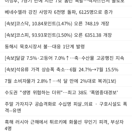
이정후, 7경기 만에 시즌 7호 홈런 폭발…텍사스전서 솔로포
베네수엘라 강진 사망자 6천명 돌파, 6125명으로 증가
[속보]코스닥, 10.84포인트(1.47%) 오른 748.19 개장
[속보]코스피, 93.93포인트(1.50%) 오른 6351.38 개장
동해시 묵호시장서 불…대응 1단계 발령
[속보]달걀 7.5%·고등어 7.0%↑…축·수산물 고공행진 지속
[속보]석유류 가격 상승폭 축소…6월 24.7%→7월 15.5%
7월 소비자물가 2.8%↑…석 달 만에 2%대로 복귀(1보)
수도권 "생명 위협하는 더위"…최고 38도 '폭염중대경보'
주말 가자지구 공습격화로 수십명 피살..의료 · 구호시설도 폭
격--유엔
흑해 러시아 근해에서 튀르키예 화물선 무인기 피격, 부상자
4명