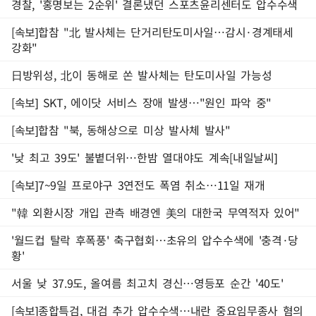
경찰, '홍명보는 2순위' 결론냈던 스포츠윤리센터도 압수수색
[속보]합참 "北 발사체는 단거리탄도미사일…감시·경계태세
강화"
日방위성, 北이 동해로 쏜 발사체는 탄도미사일 가능성
[속보] SKT, 에이닷 서비스 장애 발생…"원인 파악 중"
[속보]합참 "북, 동해상으로 미상 발사체 발사"
'낮 최고 39도' 불볕더위…한밤 열대야도 계속[내일날씨]
[속보]7~9일 프로야구 3연전도 폭염 취소…11일 재개
"韓 외환시장 개입 관측 배경엔 美의 대한국 무역적자 있어"
'월드컵 탈락 후폭풍' 축구협회…초유의 압수수색에 '충격·당
황'
서울 낮 37.9도, 올여름 최고치 경신…영등포 순간 '40도'
[속보]종합특검, 대검 추가 압수수색…내란 중요임무종사 혐의