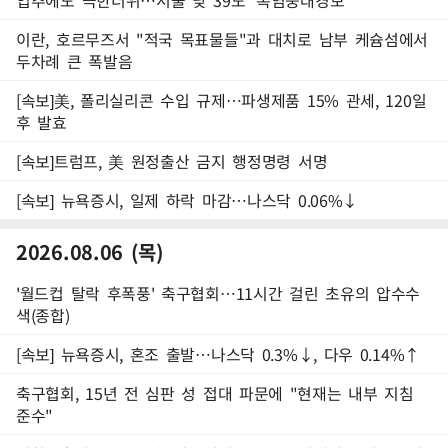
입추에도 극한더위…서울 낮 39도 '폭염중대경보'
이란, 호르무즈서 "적국 목표물들"과 대치로 남부 케슘섬에서
두차례 큰 폭발음
[속보]美, 폴리실리콘 수입 규제…파생제품 15% 관세, 120일
후 발효
[속보]트럼프, 美 원정출산 금지 행정명령 서명
[속보] 뉴욕증시, 일제 하락 마감…나스닥 0.06%↓
2026.08.06 (목)
'월드컵 탈락 후폭풍' 축구협회…11시간 걸린 초유의 압수수
색(종합)
[속보] 뉴욕증시, 혼조 출발…나스닥 0.3%↓, 다우 0.14%↑
축구협회, 15년 전 심판 성 접대 파문에 "현재는 내부 지침
준수"