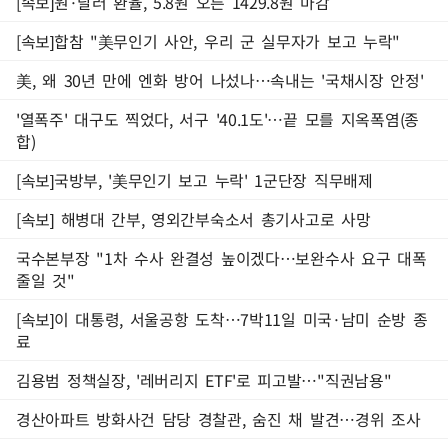
[속보]원·달러 환율, 5.8원 오른 1429.8원 마감
[속보]합참 "美무인기 사안, 우리 군 실무자가 보고 누락"
美, 왜 30년 만에 엔화 방어 나섰나…속내는 '국채시장 안정'
'열폭주' 대구도 찍었다, 서구 '40.1도'…끝 모를 지옥폭염(종
합)
[속보]국방부, '美무인기 보고 누락' 1군단장 직무배제
[속보] 해병대 간부, 영외간부숙소서 총기사고로 사망
국수본부장 "1차 수사 완결성 높이겠다…보완수사 요구 대폭
줄일 것"
[속보]이 대통령, 서울공항 도착…7박11일 미국·남미 순방 종
료
김용범 정책실장, '레버리지 ETF'로 피고발…"직권남용"
경산아파트 방화사건 담당 경찰관, 숨진 채 발견…경위 조사