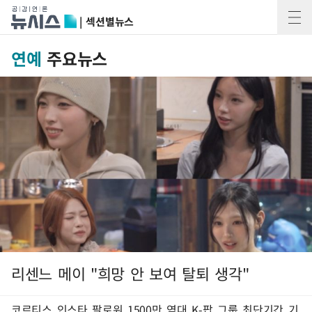
| 섹션별뉴스
연예
주요뉴스
리센느 메이 "희망 안 보여 탈퇴 생각"
코르티스 인스타 팔로워 1500만 역대 K-팝 그룹 최단기간 기