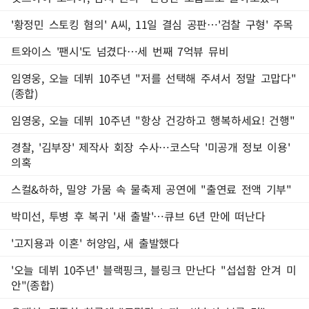
'황정민 스토킹 혐의' A씨, 11일 결심 공판…'검찰 구형' 주목
트와이스 '팬시'도 넘겼다…세 번째 7억뷰 뮤비
임영웅, 오늘 데뷔 10주년 "저를 선택해 주셔서 정말 고맙다"
(종합)
임영웅, 오늘 데뷔 10주년 "항상 건강하고 행복하세요! 건행"
경찰, '김부장' 제작사 회장 수사…코스닥 '미공개 정보 이용'
의혹
스컬&하하, 밀양 가뭄 속 물축제 공연에 "출연료 전액 기부"
박미선, 투병 후 복귀 '새 출발'…큐브 6년 만에 떠난다
'고지용과 이혼' 허양임, 새 출발했다
'오늘 데뷔 10주년' 블랙핑크, 블링크 만난다 "섭섭함 안겨 미
안"(종합)