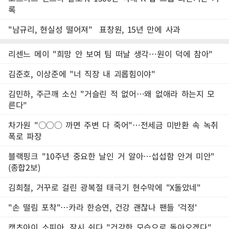
록
"남규리, 현실성 떨어져" 표창원, 15년 만에 사과
리센느 메이 "희망 안 보여 팀 떠날 생각…원이 덕에 참아"
김준호, 이상준에 "너 직장 내 괴롭힘이야"
김민하, 주근깨 소신 "거슬린 적 없어…왜 없애라 하는지 모
른다"
차가원 "○○○ 까면 주변 다 죽어"…전세금 미반환 속 녹취
폭로 파장
블랙핑크 "10주년 중요한 날인 거 알아…섭섭함 안겨 미안"
(종합2보)
김희철, 거꾸로 걸린 광복절 태극기 현수막에 "X돌았네"
"손 떨림 포착"…카라 한승연, 건강 괜찮나 팬들 '걱정'
캣츠아이 소피아, 잠시 쉰다 "건강한 모습으로 돌아오겠다"