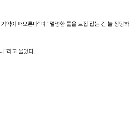
 기억이 떠오른다"며 "멀쩡한 룰을 트집 잡는 건 늘 정당하
나"라고 물었다.