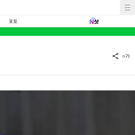
포토
가
가