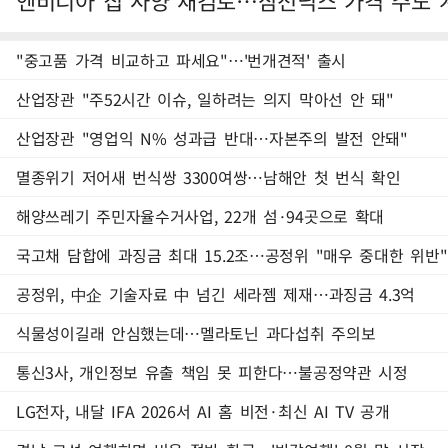
엔비디아 칩 사양 재검토…삼전닉스 가격 주도 
"중고품 가격 비교하고 파세요"…'번개견적' 출시
산업장관 "주52시간 이슈, 일하려는 의지 막아선 안 돼"
산업장관 "영업익 N% 성과급 반대…자본주의 발전 안돼"
멸종위기 저어새 번식쌍 3300여쌍…남해안 첫 번식 확인
해양쓰레기 주민자율수거사업, 22개 섬·94곳으로 확대
국고채 담합에 과징금 최대 15.2조…공정위 "매우 중대한 위반"
공정위, 中企 기술자료 中 넘긴 세라젬 제재…과징금 4.3억
식물성이길래 안심했는데…멜라토닌 과다섭취 주의보
통신3사, 개인정보 유출 책임 못 피한다…불공정약관 시정
LG전자, 내달 IFA 2026서 AI 홈 비전·최신 AI TV 공개