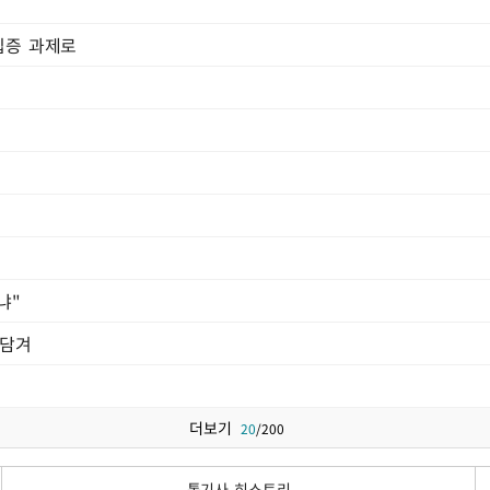
 입증 과제로
냐"
 담겨
더보기
20
/
200
톱기사 히스토리