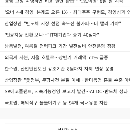
경남 고성 여행하면 비용 절반 환급…'반값여행' 8월 말 시작
'오너 4세 경영' 본궤도 오른 LX… 최대주주 구형모, 경영성과
산업장관 "반도체 시장 선점 속도전 불가피…더 빨리 가야"
'인공지능 전환'보니…"IT대기업과 중기 40점차"
남동발전, 여름철 전력피크 기간 발전설비 안전운영 점검
외국계 자본, 서울 호텔로…상반기 거래액 71% 급증
한수원, 산업안전보건 강조기간 8월까지 자체 연장 운영
산업장관 "美정부, 쿠팡사건 본질 이해…한미동맹 흔들 수준 아
SK에코플랜트, 지속가능경영 보고서 발간…AI DC·반도체 성과
국표원, 해외직구 물놀이기구 등 94개 국내유통 차단
실시간 뉴스