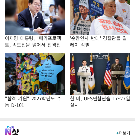
이재명 대통령, "메가프로젝
'순환인사 반대' 경찰관들 릴
트, 속도전을 넘어서 전격전
레이 삭발
을 치러야"
"합격 기원" 2027학년도 수
한-미, UFS연합연습 17~27일
능 D-101
실시
+
더보기