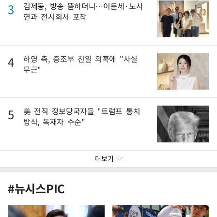
김제동, 방송 뜸하더니…이문세·노사
3
연과 전시회서 포착
하영 측, 증조부 친일 의혹에 "사실
4
무근"
美 전직 정보당국자들 "트럼프 통치
5
방식, 독재자 수순"
더보기
#뉴시스PIC