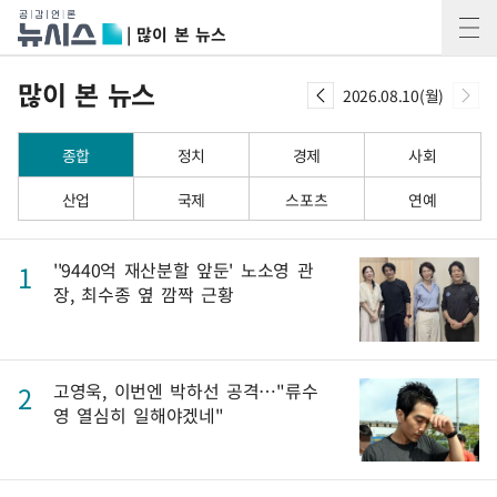
| 많이 본 뉴스
많이 본 뉴스
2026.08.10(월)
종합
정치
경제
사회
산업
국제
스포츠
연예
''9440억 재산분할 앞둔' 노소영 관
1
장, 최수종 옆 깜짝 근황
고영욱, 이번엔 박하선 공격…"류수
2
영 열심히 일해야겠네"