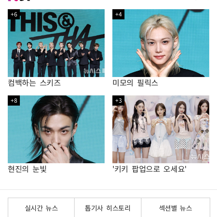
+6
+4
컴백하는 스키즈
미모의 필릭스
+8
+3
현진의 눈빛
'키키 팝업으로 오세요'
실시간 뉴스
톱기사 히스토리
섹션별 뉴스