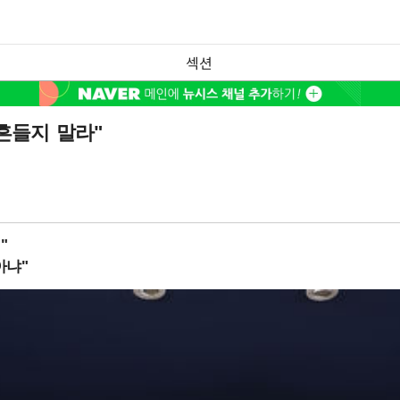
섹션
흔들지 말라"
"
아냐"