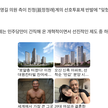
 송영길 의원 측이 친청(親정청래)계의 선호투표제 반발에 "
제는 민주당만이 간직해 온 개혁적이면서 선진적인 제도 중 하