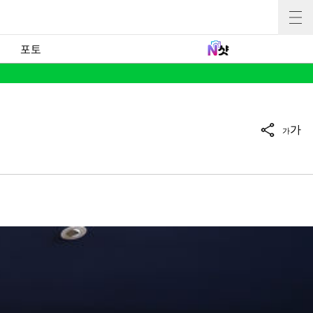
포토
가
가