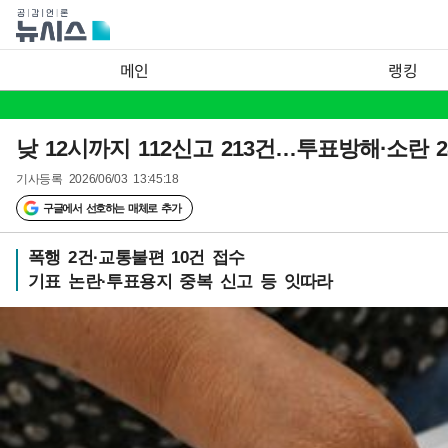
메인
랭킹
낮 12시까지 112신고 213건…투표방해·소란 2
기사등록
2026/06/03 13:45:18
구글에서 선호하는 매체로 추가
폭행 2건·교통불편 10건 접수
기표 논란·투표용지 중복 신고 등 잇따라