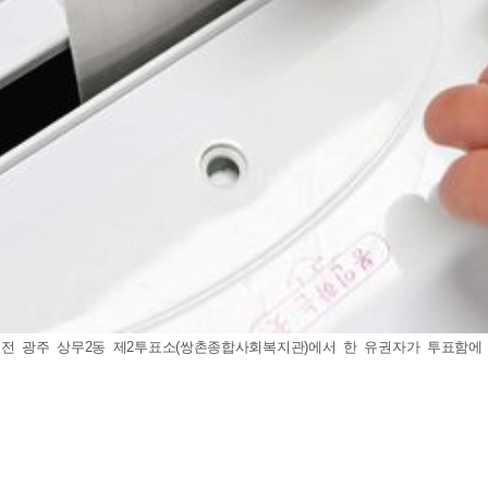
 광주 상무2동 제2투표소(쌍촌종합사회복지관)에서 한 유권자가 투표함에 투표 