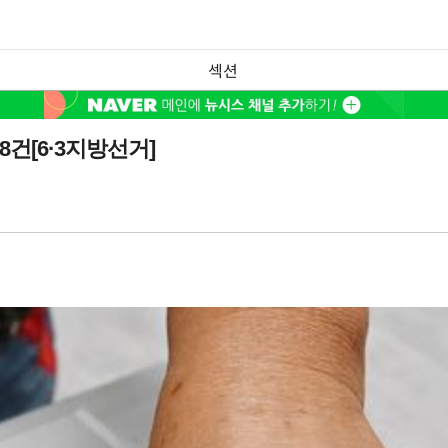
섹션
8건[6·3지방선거]