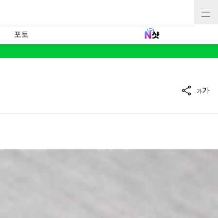
포토
가
가