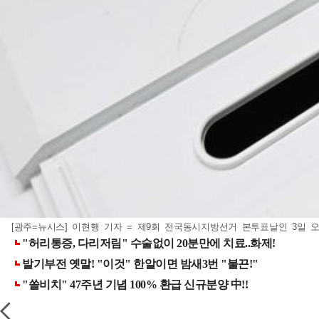
[광주=뉴시스] 이현행 기자 = 제9회 전국동시지방선거 본투표날인 3일 오전