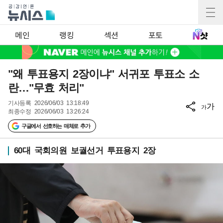
메인
랭킹
섹션
포토
"왜 투표용지 2장이냐" 서귀포 투표소 소
란…"무효 처리"
기사등록
2026/06/03 13:18:49
가
가
최종수정
2026/06/03 13:26:24
구글에서 선호하는 매체로 추가
60대 국회의원 보궐선거 투표용지 2장