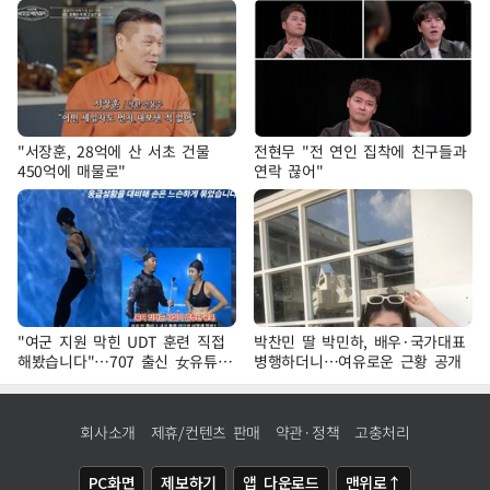
"서장훈, 28억에 산 서초 건물
전현무 "전 연인 집착에 친구들과
450억에 매물로"
연락 끊어"
"여군 지원 막힌 UDT 훈련 직접
박찬민 딸 박민하, 배우·국가대표
해봤습니다"…707 출신 女유튜버
병행하더니…여유로운 근황 공개
'완벽 소화'
회사소개
제휴/컨텐츠 판매
약관·정책
고충처리
PC화면
제보하기
앱 다운로드
맨위로↑