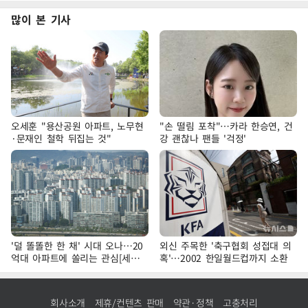
많이 본 기사
오세훈 "용산공원 아파트, 노무현
"손 떨림 포착"…카라 한승연, 건
·문재인 철학 뒤집는 것"
강 괜찮나 팬들 '걱정'
'덜 똘똘한 한 채' 시대 오나…20
외신 주목한 '축구협회 성접대 의
억대 아파트에 쏠리는 관심[세제
혹'…2002 한일월드컵까지 소환
개편, 그 이후②]
회사소개
제휴/컨텐츠 판매
약관·정책
고충처리