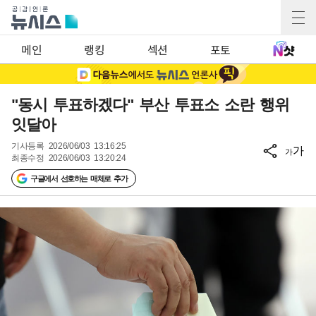
메인
랭킹
섹션
포토
"동시 투표하겠다" 부산 투표소 소란 행위
잇달아
기사등록
2026/06/03 13:16:25
가
가
최종수정
2026/06/03 13:20:24
구글에서 선호하는 매체로 추가