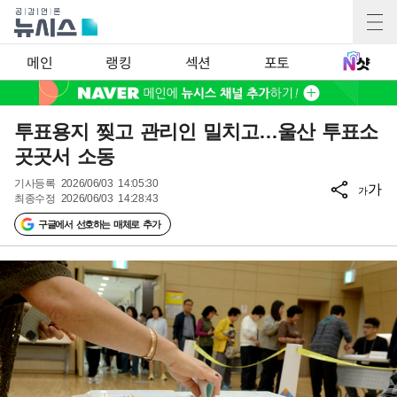
메인
랭킹
섹션
포토
투표용지 찢고 관리인 밀치고…울산 투표소
곳곳서 소동
기사등록
2026/06/03 14:05:30
가
가
최종수정
2026/06/03 14:28:43
구글에서 선호하는 매체로 추가