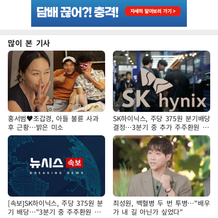
많이 본 기사
홍서범♥조갑경, 아들 불륜 사과
SK하이닉스, 주당 375원 분기배당
후 근황…밝은 미소
결정…3분기 중 추가 주주환원 발
표
[속보]SK하이닉스, 주당 375원 분
최성원, 백혈병 두 번 투병…"배우
기 배당…"3분기 중 주주환원 방
가 내 길 아닌가 싶었다"