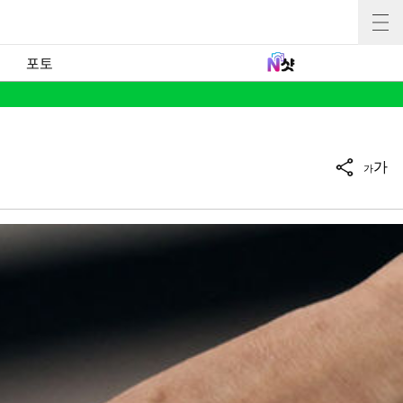
포토
가
가