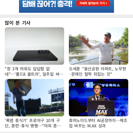
많이 본 기사
"창 3개 띄워도 답답함 없
오세훈 "용산공원 아파트, 노무현
네"…'폴드8 울트라', 일주일 써보
·문재인 철학 뒤집는 것"
니
'폭염 휴식기' 프로야구 10개 구
휴머노이드부터 AI공장까지…제조
단, 훈련·휴식 병행…"야외 훈련
업 바꾸는 M.AX 성과
해도 안전 최우선"