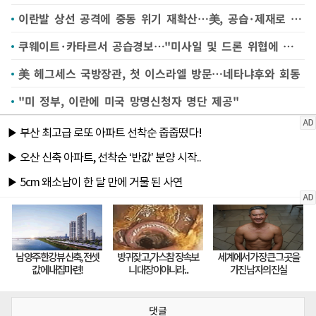
이란발 상선 공격에 중동 위기 재확산…美, 공습·제재로 맞대응(종합)
쿠웨이트·카타르서 공습경보…"미사일 및 드론 위협에 대응 중"
美 헤그세스 국방장관, 첫 이스라엘 방문…네타냐후와 회동
"미 정부, 이란에 미국 망명신청자 명단 제공"
댓글