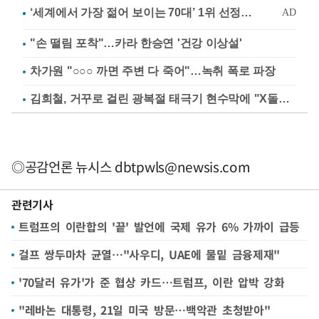
"손 떨림 포착"…카라 한승연 '건강 이상설'
차가원 "○○○ 까면 주변 다 죽어"…녹취 폭로 파장
김희철, 거꾸로 걸린 광복절 태극기 현수막에 "X돌았네"
◎공감언론 뉴시스
dbtpwls@newsis.com
관련기사
트럼프의 이란합의 '끝' 발언에 국제 유가 6% 가까이 급등
걸프 쌍두마차 균열…"사우디, UAE에 물밑 금융제재"
'70달러 유가'가 준 협상 카드…트럼프, 이란 압박 강화
"레바논 대통령, 21일 미국 방문…백악관 초청받아"