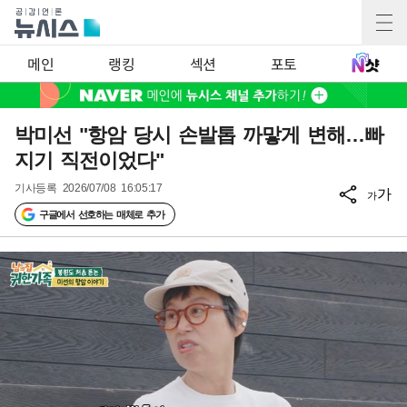
메인
랭킹
섹션
포토
박미선 "항암 당시 손발톱 까맣게 변해…빠
지기 직전이었다"
기사등록
2026/07/08 16:05:17
가
가
구글에서 선호하는 매체로 추가