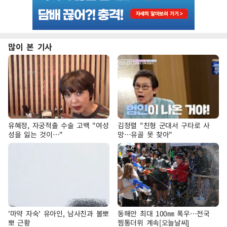
많이 본 기사
유혜정, 자궁적출 수술 고백 "여성
김정렬 "친형 군대서 구타로 사
성을 잃는 것이…"
망…유골 못 찾아"
'마약 자숙' 유아인, 남사친과 볼뽀
동해안 최대 100㎜ 폭우…전국
뽀 근황
찜통더위 계속[오늘날씨]