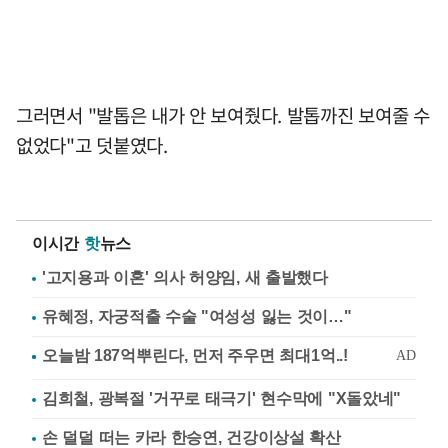
그러면서 "발톱은 내가 안 보여줬다. 발톱까진 보여줄 수
없었다"고 덧붙였다.
이시간
핫
뉴스
'고지용과 이혼' 의사 허양임, 새 출발했다
유혜정, 자궁적출 수술 "여성성 잃는 것이…"
김희철, 광복절 '거꾸로 태극기' 현수막에 "X돌았네"
손 덜덜 떠는 카라 한승연, 건강이상설 확산