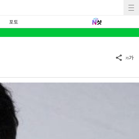
포토
가
가