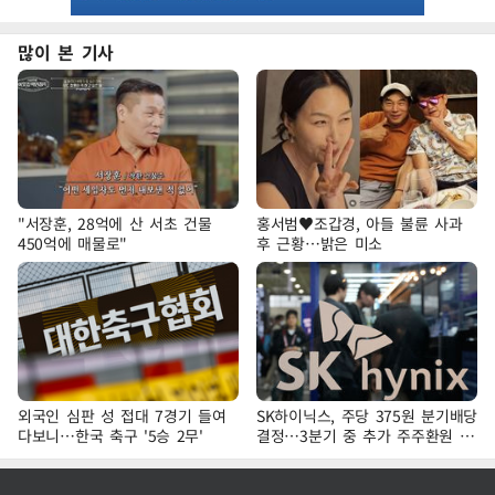
많이 본 기사
"서장훈, 28억에 산 서초 건물
홍서범♥조갑경, 아들 불륜 사과
450억에 매물로"
후 근황…밝은 미소
외국인 심판 성 접대 7경기 들여
SK하이닉스, 주당 375원 분기배당
다보니…한국 축구 '5승 2무'
결정…3분기 중 추가 주주환원 발
표