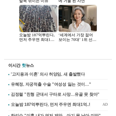
이시간
핫
뉴스
'고지용과 이혼' 의사 허양임, 새 출발했다
유혜정, 자궁적출 수술 "여성성 잃는 것이…"
김정렬 "친형 군대서 구타로 사망…유골 못 찾아"
하리수 "이혼 내가 먼저 제안…아기 못 낳아 미안"