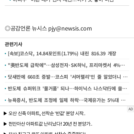
◎공감언론 뉴시스
pjy@newsis.com
관련기사
[속보]코스닥, 14.84포인트(1.79%) 내린 816.39 개장
"美반도체 급락에"…삼성전자·SK하닉, 프리마켓서 4%대 하락
닷새만에 660조 증발…코스피 '서머랠리'인 줄 알았더니 '호러랠리'로?
반도체 슈퍼위크 '물거품' 되나…하이닉스 나스닥行에 쏠린 눈
뉴욕증시, 반도체 조정에 일제 하락…국제유가는 5%대 상승