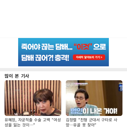
많이 본 기사
유혜정, 자궁적출 수술 고백 "여성
김정렬 "친형 군대서 구타로 사
성을 잃는 것이…"
망…유골 못 찾아"