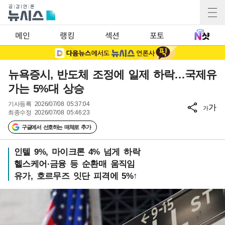
메인
랭킹
섹션
포토
뉴욕증시, 반도체 조정에 일제 하락…국제유
가는 5%대 상승
기사등록
2026/07/08 05:37:04
가
가
최종수정
2026/07/08 05:46:23
구글에서 선호하는 매체로 추가
인텔 9%, 마이크론 4% 넘게 하락
헬스케어·금융 등 순환매 움직임
유가, 호르무즈 잇단 피격에 5%↑