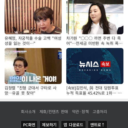
유혜정, 자궁적출 수술 고백 "여성
차가원 "○○○ 까면 주변 다 죽
성을 잃는 것이…"
어"…전세금 미반환 속 녹취 폭로
파장
김정렬 "친형 군대서 구타로 사
[속보]김민석, 與 전대 당원투표
망…유골 못 찾아"
누적 득표율 45.42%로 1위… 정
청래 44.56%
회사소개
제휴/컨텐츠 판매
약관·정책
고충처리
PC화면
제보하기
앱 다운로드
맨위로↑