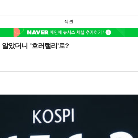
섹션
 알았더니 '호러랠리'로?