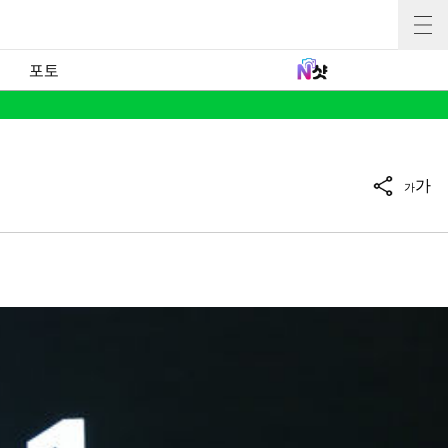
포토
가
가