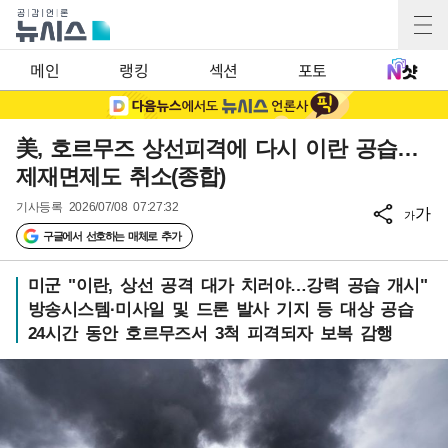
메인
랭킹
섹션
포토
美, 호르무즈 상선피격에 다시 이란 공습…
제재면제도 취소(종합)
기사등록
2026/07/08 07:27:32
가
가
구글에서 선호하는 매체로 추가
미군 "이란, 상선 공격 대가 치러야…강력 공습 개시"
방송시스템·미사일 및 드론 발사 기지 등 대상 공습
24시간 동안 호르무즈서 3척 피격되자 보복 감행