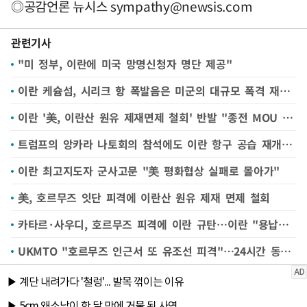
◎공감언론 뉴시스
sympathy@newsis.com
관련기사
"미 정부, 이란에 미국 망명신청자 명단 제공"
이란 케슘섬, 시리크 항 폭발음은 미군의 대규모 폭격 재개 탓--이란 TV
이란 '美, 이란산 원유 제재면제 철회' 반발 "종전 MOU 중대 위반"
트럼프의 앙카라 나토회의 참석에도 이란 항구 공습 재개한 미국
이란 최고지도자 군사고문 "美 평화협상 실패로 몰아가"
美, 호르무즈 잇단 피격에 이란산 원유 제재 면제 철회
카타르·사우디, 호르무즈 피격에 이란 규탄…이란 "용납못해"
UKMTO "호르무즈 인근서 또 유조선 피격"…24시간 동안 3번째