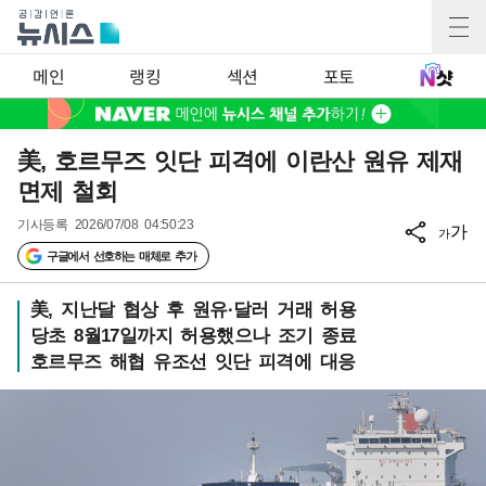
메인
랭킹
섹션
포토
美, 호르무즈 잇단 피격에 이란산 원유 제재
면제 철회
기사등록
2026/07/08 04:50:23
가
가
구글에서 선호하는 매체로 추가
美, 지난달 협상 후 원유·달러 거래 허용
당초 8월17일까지 허용했으나 조기 종료
호르무즈 해협 유조선 잇단 피격에 대응