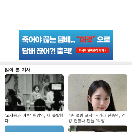
많이 본 기사
'고지용과 이혼' 허양임, 새 출발했
"손 떨림 포착"…카라 한승연, 건
다
강 괜찮나 팬들 '걱정'