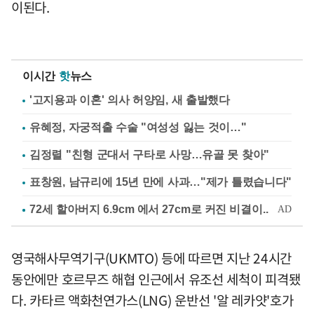
이된다.
이시간
핫
뉴스
'고지용과 이혼' 의사 허양임, 새 출발했다
유혜정, 자궁적출 수술 "여성성 잃는 것이…"
김정렬 "친형 군대서 구타로 사망…유골 못 찾아"
표창원, 남규리에 15년 만에 사과…"제가 틀렸습니다"
영국해사무역기구(UKMTO) 등에 따르면 지난 24시간
동안에만 호르무즈 해협 인근에서 유조선 세척이 피격됐
다. 카타르 액화천연가스(LNG) 운반선 '알 레카얏'호가