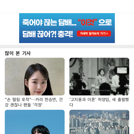
많이 본 기사
"손 떨림 포착"…카라 한승연, 건
'고지용과 이혼' 허양임, 새 출발했
강 괜찮나 팬들 '걱정'
다