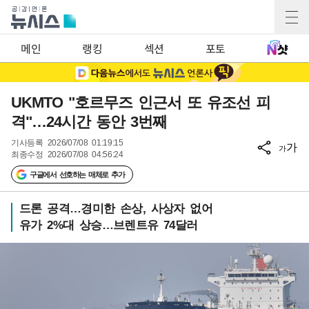
메인
랭킹
섹션
포토
UKMTO "호르무즈 인근서 또 유조선 피
격"…24시간 동안 3번째
기사등록
2026/07/08 01:19:15
가
가
최종수정
2026/07/08 04:56:24
구글에서 선호하는 매체로 추가
드론 공격…경미한 손상, 사상자 없어
유가 2%대 상승…브렌트유 74달러