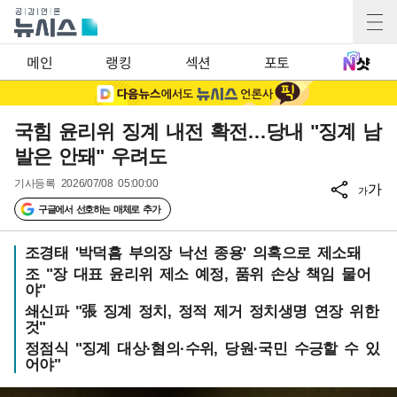
메인
랭킹
섹션
포토
국힘 윤리위 징계 내전 확전…당내 "징계 남
발은 안돼" 우려도
기사등록
2026/07/08 05:00:00
가
가
구글에서 선호하는 매체로 추가
조경태 '박덕흠 부의장 낙선 종용' 의혹으로 제소돼
조 "장 대표 윤리위 제소 예정, 품위 손상 책임 물어
야"
쇄신파 "張 징계 정치, 정적 제거 정치생명 연장 위한
것"
정점식 "징계 대상·혐의·수위, 당원·국민 수긍할 수 있
어야"