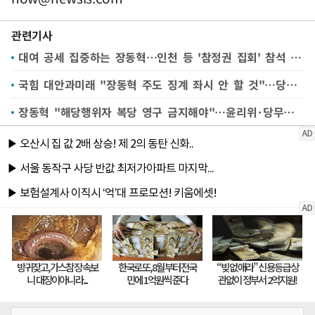
관련기사
대여 공세 집중하는 장동혁…인천 등 '참정권 집회' 참석 예고도
국힘 대안과미래 "장동혁 주도 징계 좌시 안 할 것"…당권파 "지도부 흔들기"(종합)
장동혁 "해당행위자 복당 영구 금지해야"…윤리위·당무위 재가동(종합)