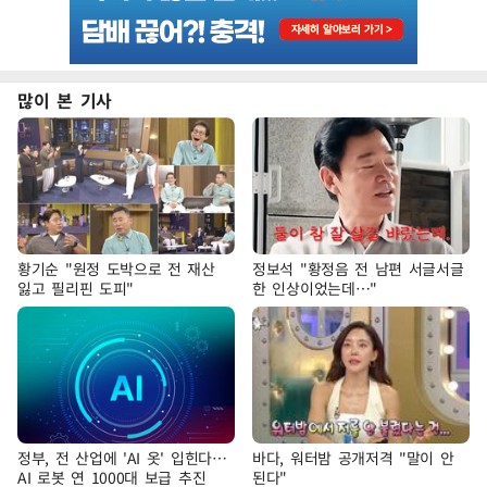
많이 본 기사
황기순 "원정 도박으로 전 재산
정보석 "황정음 전 남편 서글서글
잃고 필리핀 도피"
한 인상이었는데…"
정부, 전 산업에 'AI 옷' 입힌다…
바다, 워터밤 공개저격 "말이 안
AI 로봇 연 1000대 보급 추진
된다"