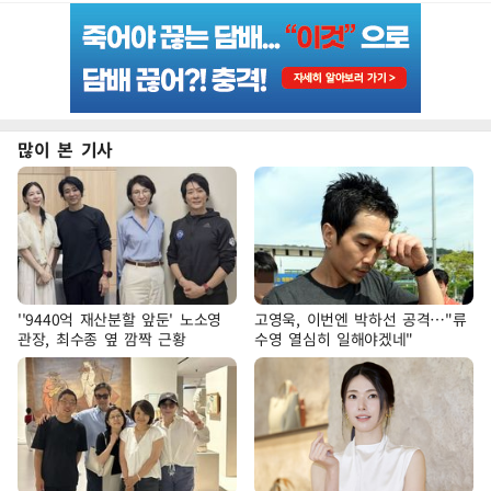
많이 본 기사
''9440억 재산분할 앞둔' 노소영
고영욱, 이번엔 박하선 공격…"류
관장, 최수종 옆 깜짝 근황
수영 열심히 일해야겠네"