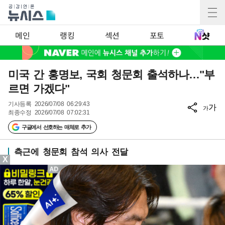
메인
랭킹
섹션
포토
미국 간 홍명보, 국회 청문회 출석하나…"부
르면 가겠다"
기사등록
2026/07/08 06:29:43
가
가
최종수정
2026/07/08 07:02:31
구글에서 선호하는 매체로 추가
측근에 청문회 참석 의사 전달
X