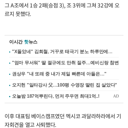
그 A조에서 1승 2패(승점 3), 조 3위에 그쳐 32강에 오
르지 못했다.
이시간
핫
뉴스
"X돌았네" 김희철, 거꾸로 태극기 분노 하루만에…
"엄마 무서워" 딸 절규에도 만취 질주…예비신랑 참변
권상우 "내 또래 중 내가 제일 빠른데 아들은…"
오지헌 "일타강사 父…100평 수영장 딸린 집 살았다"
이후 대표팀 베이스캠프였던 멕시코 과달라하라에서 기
자회견을 열고 사퇴했다.