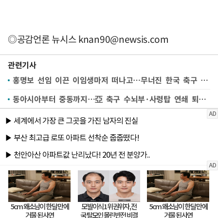
◎공감언론 뉴시스
knan90@newsis.com
관련기사
홍명보 선임 이끈 이임생마저 떠나고…무너진 한국 축구 '덩그러니'
동아시아부터 중동까지…亞 축구 수뇌부·사령탑 연쇄 퇴진[월드컵24시]