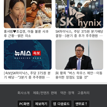
홍서범♥조갑경, 아들 불륜 사과
SK하이닉스, 주당 375원 분기배당
후 근황…밝은 미소
결정…3분기 중 추가 주주환원 발
표
[속보]SK하이닉스, 주당 375원 분
與 황희 "버스 하우스 제안…이동
기 배당…"3분기 중 주주환원 방
용이한 장점도 있을 것"
안 확정"
회사소개
제휴/컨텐츠 판매
약관·정책
고충처리
PC화면
제보하기
앱 다운로드
맨위로↑