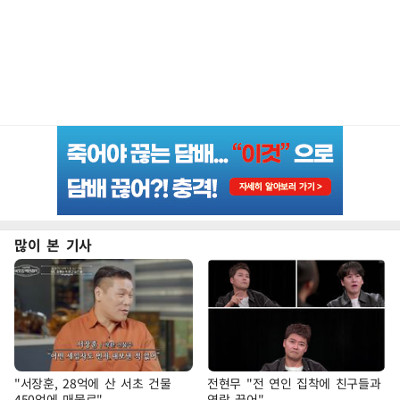
많이 본 기사
"서장훈, 28억에 산 서초 건물
전현무 "전 연인 집착에 친구들과
450억에 매물로"
연락 끊어"