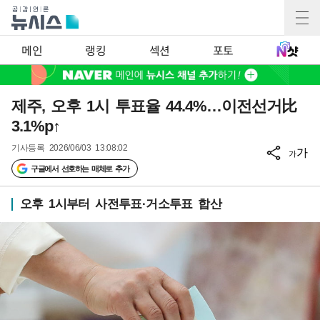
메인
랭킹
섹션
포토
제주, 오후 1시 투표율 44.4%…이전선거比
3.1%p↑
기사등록
2026/06/03 13:08:02
가
가
구글에서 선호하는 매체로 추가
오후 1시부터 사전투표·거소투표 합산