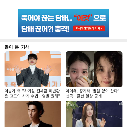
많이 본 기사
이승기 측 "차가원 전세금 미반환
아이유, 장기하 '별일 없이 산다'
은 고도의 사기 수법…엄벌 원해"
선곡…쿨한 일상 공개