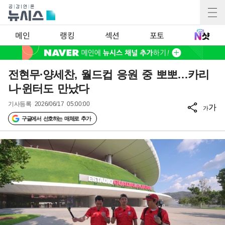
메인
랭킹
섹션
포토
전현무·양세찬, 월드컵 응원 중 뽀뽀…카리
나·윈터도 만났다
기사등록
2026/06/17 05:00:00
가
가
구글에서 선호하는 매체로 추가