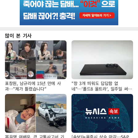
많이 본 기사
표창원, 남규리에 15년 만에 사
"창 3개 띄워도 답답함 없
과…"제가 틀렸습니다"
네"…'폴드8 울트라', 일주일 써보
니
英유명 여배우, 큰 교통사고서 기
[속보]뉴욕증시 상승 마감…S&P