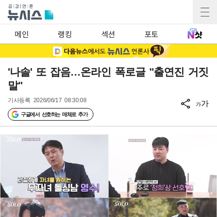
메인
랭킹
섹션
포토
'나솔' 또 잡음…온라인 폭로글 "출연진 거짓
말"
기사등록
2026/06/17 08:30:08
가
가
구글에서 선호하는 매체로 추가