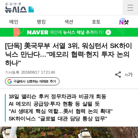
메인
랭킹
섹션
포토
[단독] 美국무부 서열 3위, 워싱턴서 SK하이
닉스 만난다…"메모리 협력·현지 투자 논의
하나"
기사등록
2026/06/17 17:21:46
가
가
구글에서 선호하는 매체로 추가
18일 앨리슨 후커 정무차관과 비공개 회동
AI 메모리 공급망·투자 현황 등 살필 듯
"AI 생태계 핵심 역할…美서 협력 논의 확대"
SK하이닉스 "글로벌 대관 담당 통상 업무"