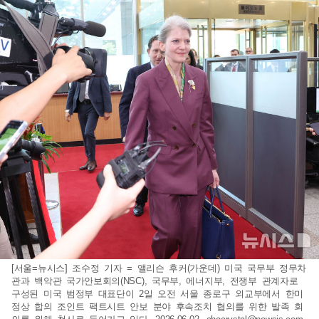
[서울=뉴시스] 조수정 기자 = 앨리슨 후커(가운데) 미국 국무부 정무차
관과 백악관 국가안보회의(NSC), 국무부, 에너지부, 전쟁부 관계자로
구성된 미국 범정부 대표단이 2일 오전 서울 종로구 외교부에서 한미
정상 합의 조인트 팩트시트 안보 분야 후속조치 협의를 위한 발족 회