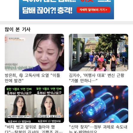
많이 본 기사
방은희, 母 고독사에 오열 "이틀
김지수, '여행사 대표' 변신 근황
만에 발견"
"가볼 만하니…"
"바지 벗고 앞뒤로 돌아야 했
"신약 찾자"…정부 과제로 속도내
다"…탈북민 김서아, 기쁨조 검사
는 K-제약바이오