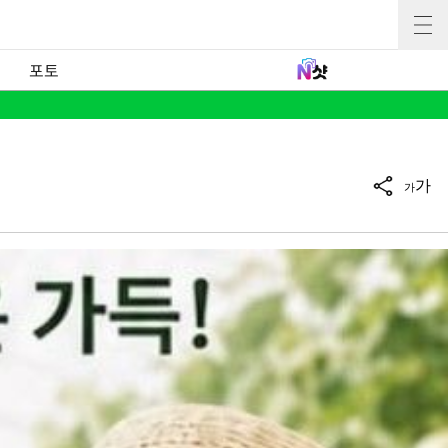
포토
가
가