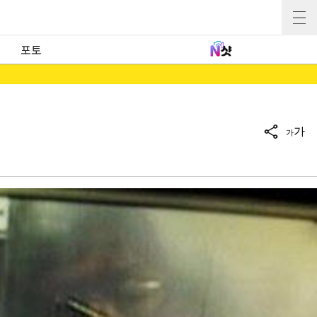
포토
가
가