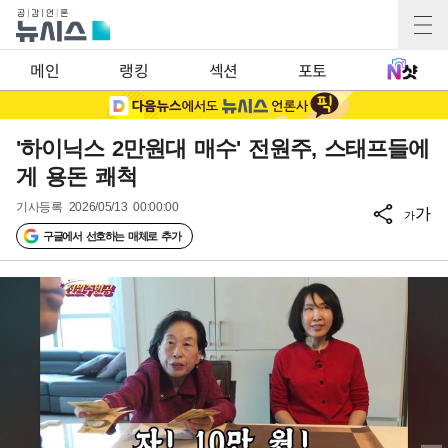
메인
랭킹
섹션
포토
'하이닉스 2만원대 매수' 전원주, 스태프들에
게 용돈 쾌척
기사등록
2026/05/13 00:00:00
가
가
구글에서 선호하는 매체로 추가