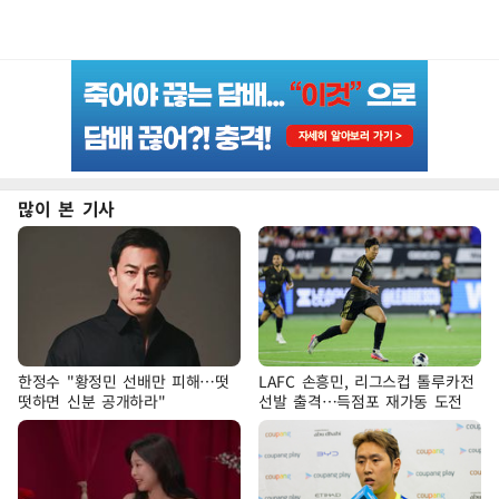
많이 본 기사
한정수 "황정민 선배만 피해…떳
LAFC 손흥민, 리그스컵 톨루카전
떳하면 신분 공개하라"
선발 출격…득점포 재가동 도전