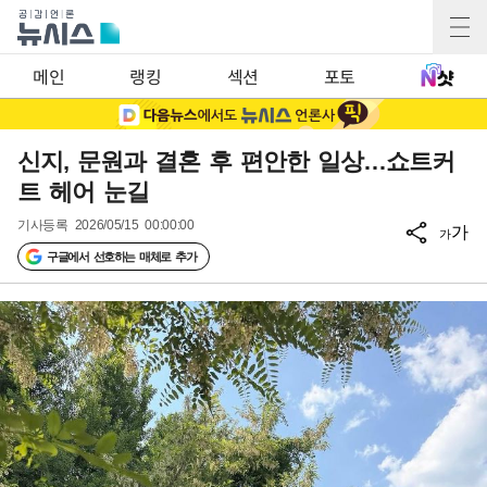
메인
랭킹
섹션
포토
신지, 문원과 결혼 후 편안한 일상…쇼트커
트 헤어 눈길
기사등록
2026/05/15 00:00:00
가
가
구글에서 선호하는 매체로 추가