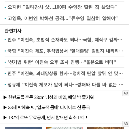
오지헌 "일타강사 父…100평 수영장 딸린 집 살았다"
고영욱, 이번엔 박하선 공격…"류수영 열심히 일해야"
관련기사
민주 "이진숙, 초법적 존재라도 되나…국힘, 제식구 감싸기 중단하라"
국힘 "이진숙 체포, 추석밥상서 '절대존엄' 김현지 내리려는 정치적 의도"(종합)
'선거법 위반' 이진숙 오후 조사 진행…"울분으로 버텨"
민주 "이진숙, 과대망상증 환자…정치적 탄압 앞뒤 안 맞아"(종합)
정규재 "이진숙 체포가 말이 되나…깡패와 다를 바 없는 짓"