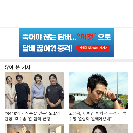
많이 본 기사
''9440억 재산분할 앞둔' 노소영
고영욱, 이번엔 박하선 공격…"류
관장, 최수종 옆 깜짝 근황
수영 열심히 일해야겠네"