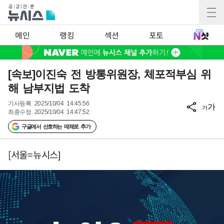
메인
랭킹
섹션
포토
[속보]이진숙 전 방통위원장, 체포적부심 위
해 남부지법 도착
기사등록
2025/10/04 14:45:56
가
가
최종수정
2025/10/04 14:47:52
구글에서 선호하는 매체로 추가
[서울=뉴시스]