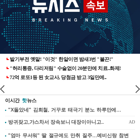
이시간
핫
뉴스
"X돌았네" 김희철, 거꾸로 태극기 분노 하루만에…
"엄마 무서워" 딸 절규에도 만취 질주…예비신랑 참변