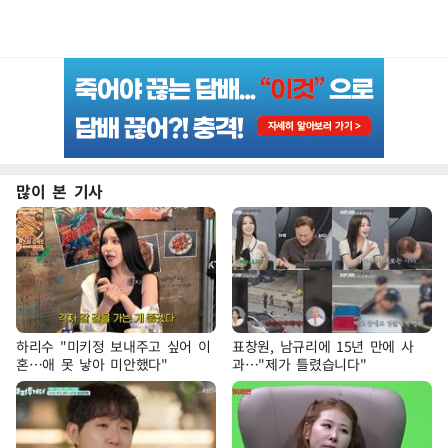
많이 본 기사
하리수 "미키정 보내주고 싶어 이
표창원, 남규리에 15년 만에 사
혼…애 못 낳아 미안했다"
과…"제가 틀렸습니다"