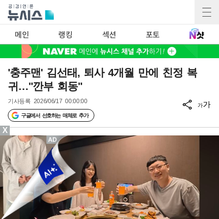
메인
랭킹
섹션
포토
'충주맨' 김선태, 퇴사 4개월 만에 친정 복
귀…"깐부 회동"
기사등록
2026/06/17 00:00:00
가
가
구글에서 선호하는 매체로 추가
X