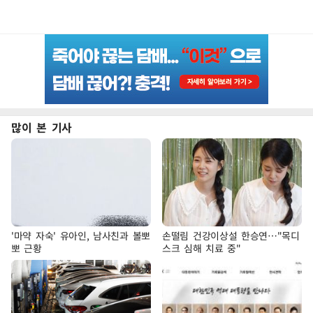
많이 본 기사
'마약 자숙' 유아인, 남사친과 볼뽀
손떨림 건강이상설 한승연…"목디
뽀 근황
스크 심해 치료 중"