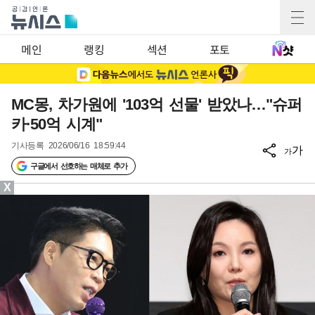
메인
랭킹
섹션
포토
MC몽, 차가원에 '103억 선물' 받았나…"슈퍼
카·50억 시계"
기사등록
2026/06/16 18:59:44
가
가
구글에서 선호하는 매체로 추가
X