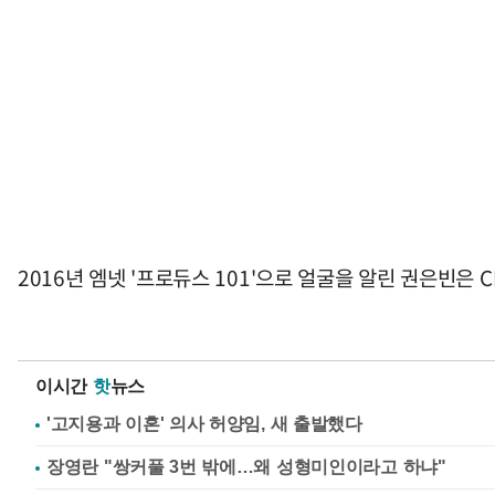
2016년 엠넷 '프로듀스 101'으로 얼굴을 알린 권은빈은 C
이시간
핫
뉴스
'고지용과 이혼' 의사 허양임, 새 출발했다
장영란 "쌍커풀 3번 밖에…왜 성형미인이라고 하냐"