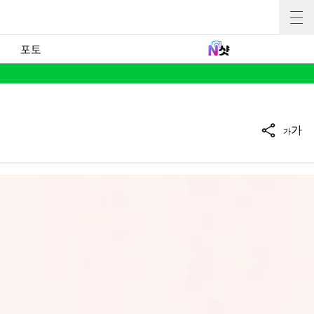
포토
가
가