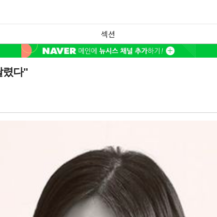
섹션
달렸다"