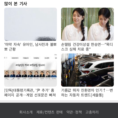
많이 본 기사
'마약 자숙' 유아인, 남사친과 볼뽀
손떨림 건강이상설 한승연…"목디
뽀 근황
스크 심해 치료 중"
[단독]대통령기록관, '尹 추가' 홈
기름값 뛰자 친환경차 인기↑…변
페이지 공개…계엄 선포문은 빠져
하는 자동차 트렌드[세쓸통]
회사소개
제휴/컨텐츠 판매
약관·정책
고충처리