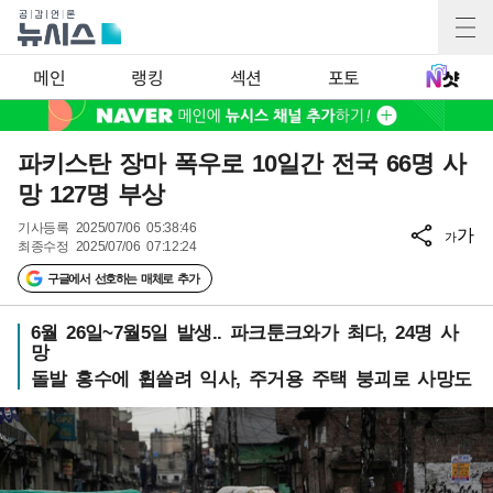
메인
랭킹
섹션
포토
파키스탄 장마 폭우로 10일간 전국 66명 사
망 127명 부상
기사등록
2025/07/06 05:38:46
가
가
최종수정
2025/07/06 07:12:24
구글에서 선호하는 매체로 추가
6월 26일~7월5일 발생.. 파크툰크와가 최다, 24명 사
망
돌발 홍수에 휩쓸려 익사, 주거용 주택 붕괴로 사망도