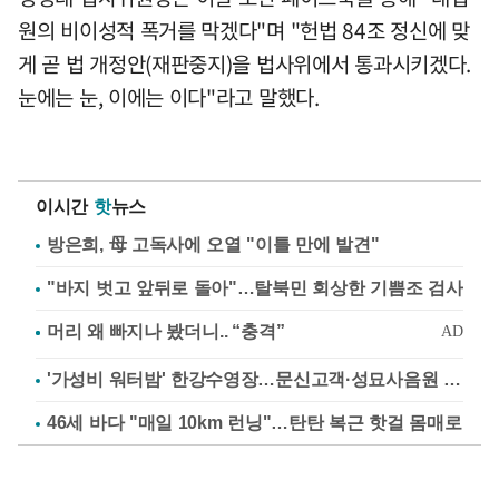
원의 비이성적 폭거를 막겠다"며 "헌법 84조 정신에 맞
게 곧 법 개정안(재판중지)을 법사위에서 통과시키겠다.
눈에는 눈, 이에는 이다"라고 말했다.
이시간
핫
뉴스
방은희, 母 고독사에 오열 "이틀 만에 발견"
"바지 벗고 앞뒤로 돌아"…탈북민 회상한 기쁨조 검사
'가성비 워터밤' 한강수영장…문신고객·성묘사음원 민원
46세 바다 "매일 10km 런닝"…탄탄 복근 핫걸 몸매로