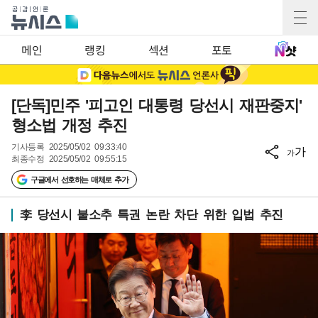
메인
랭킹
섹션
포토
[단독]민주 '피고인 대통령 당선시 재판중지'
형소법 개정 추진
기사등록
2025/05/02 09:33:40
가
가
최종수정
2025/05/02 09:55:15
구글에서 선호하는 매체로 추가
李 당선시 불소추 특권 논란 차단 위한 입법 추진