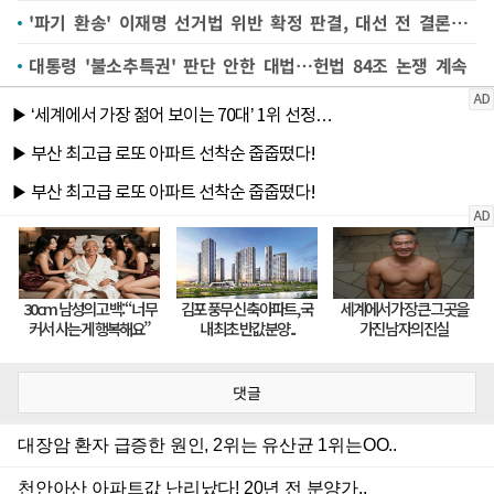
'파기 환송' 이재명 선거법 위반 확정 판결, 대선 전 결론은 미지수
대통령 '불소추특권' 판단 안한 대법…헌법 84조 논쟁 계속
댓글