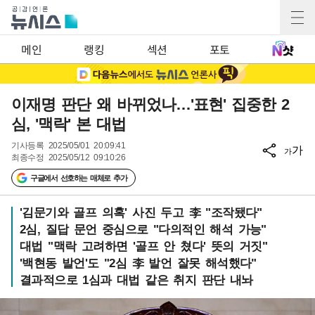
메인
랭킹
섹션
포토
이재명 판단 왜 바뀌었나…'표현' 집중한 2
심, '맥락' 본 대법
기사등록
2025/05/01 20:09:41
가
가
최종수정
2025/05/12 09:10:26
구글에서 선호하는 매체로 추가
'김문기와 골프 의혹' 사진 두고 李 "조작됐다"
2심, 질답 문언 중심으로 "다의적인 해석 가능"
대법 "맥락 고려하면 '골프 안 쳤다' 뜻의 거짓"
'백현동 발언'도 "2심 李 발언 잘못 해석했다"
결과적으로 1심과 대법 같은 취지 판단 내놔