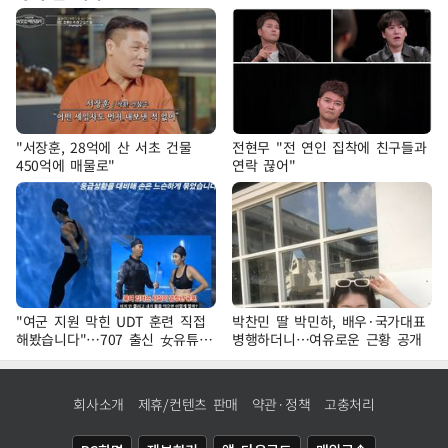
"서장훈, 28억에 산 서초 건물
전현무 "전 연인 집착에 친구들과
450억에 매물로"
연락 끊어"
"여군 지원 막힌 UDT 훈련 직접
박찬민 딸 박민하, 배우·국가대표
해봤습니다"…707 출신 女유튜버
병행하더니…여유로운 근황 공개
'완벽 소화'
회사소개
제휴/컨텐츠 판매
약관·정책
고충처리