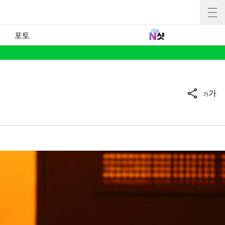
포토
가
가