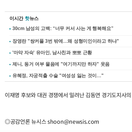
이시간
핫
뉴스
장영란 "쌍커풀 3번 밖에…왜 성형미인이라고 하냐"
'마약 자숙' 유아인, 남사친과 뽀뽀 근황
제니, 동거 여부 물음에 "여기까지만 하자" 웃음
유혜정, 자궁적출 수술 "여성성 잃는 것이…"
이재명 후보와 대권 경쟁에서 밀려난 김동연 경기도지사의 테
◎공감언론 뉴시스
shoon@newsis.com