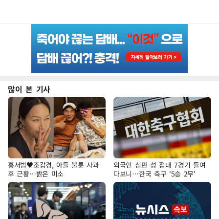
많이 본 기사
홍서범♥조갑경, 아들 불륜 사과
외국인 심판 성 접대 7경기 들여
후 근황…밝은 미소
다보니…한국 축구 '5승 2무'