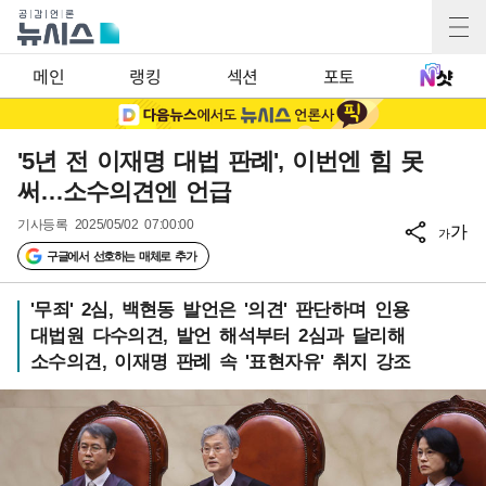
메인
랭킹
섹션
포토
'5년 전 이재명 대법 판례', 이번엔 힘 못
써…소수의견엔 언급
기사등록
2025/05/02 07:00:00
가
가
구글에서 선호하는 매체로 추가
'무죄' 2심, 백현동 발언은 '의견' 판단하며 인용
대법원 다수의견, 발언 해석부터 2심과 달리해
소수의견, 이재명 판례 속 '표현자유' 취지 강조