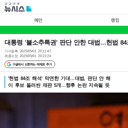
메인
랭킹
대통령 '불소추특권' 판단 안한 대법…헌법 84
기사등록
2025/05/01 20:11:47
최종수정
2025/05/01 20:22:24
구글에서 선호하는 매체로 추가
'헌법 84조 해석' 막연한 기대…대법, 판단 안 해
이 후보 둘러싼 재판 5개…향후 논란 지속될 듯