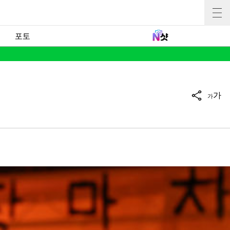
포토
가
가