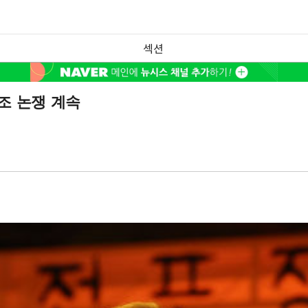
섹션
조 논쟁 계속