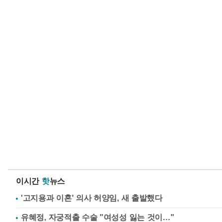
이시간
핫
뉴스
'고지용과 이혼' 의사 허양임, 새 출발했다
유혜정, 자궁적출 수술 "여성성 잃는 것이…"