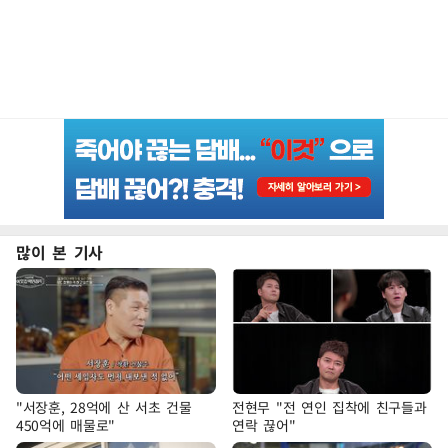
많이 본 기사
"서장훈, 28억에 산 서초 건물
전현무 "전 연인 집착에 친구들과
450억에 매물로"
연락 끊어"