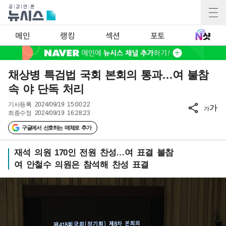
메인
랭킹
섹션
포토
채상병 특검법 국회 본회의 통과…여 불참
속 야 단독 처리
기사등록
2024/09/19 15:00:22
가
가
최종수정
2024/09/19 16:28:23
구글에서 선호하는 매체로 추가
재석 의원 170인 전원 찬성…여 표결 불참
여 안철수 의원은 참석해 찬성 표결