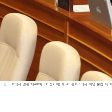
의도 국회에서 열린 제418회국회(정기회) 제8차 본회의에서 여당 불참 속 채해병