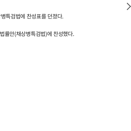
상병특검법에 찬성표를 던졌다.
한 법률안(채상병특검법)에 찬성했다.