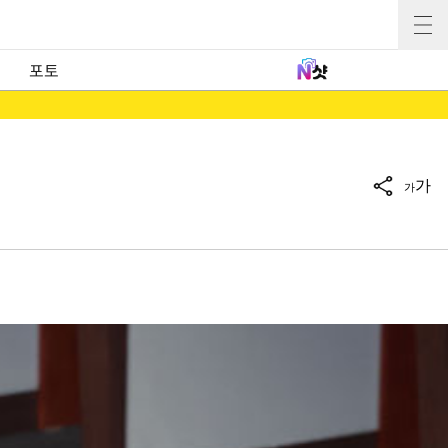
포토
가
가