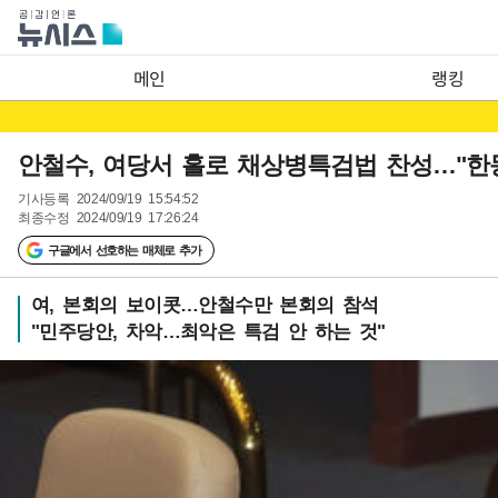
메인
랭킹
안철수, 여당서 홀로 채상병특검법 찬성…"한
기사등록
2024/09/19 15:54:52
최종수정
2024/09/19 17:26:24
구글에서 선호하는 매체로 추가
여, 본회의 보이콧…안철수만 본회의 참석
"민주당안, 차악…최악은 특검 안 하는 것"