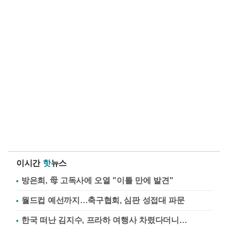
이시간
핫
뉴스
방은희, 母 고독사에 오열 "이틀 만에 발견"
월드컵 예선까지…축구협회, 심판 성접대 파문
한국 떠난 김지수, 프라하 여행사 차렸다더니…