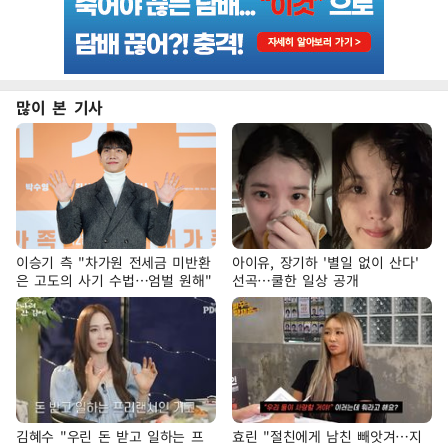
많이 본 기사
이승기 측 "차가원 전세금 미반환
아이유, 장기하 '별일 없이 산다'
은 고도의 사기 수법…엄벌 원해"
선곡…쿨한 일상 공개
김혜수 "우린 돈 받고 일하는 프
효린 "절친에게 남친 빼앗겨…지