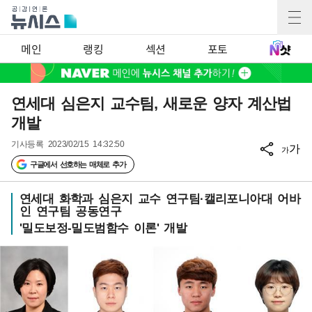
메인
랭킹
섹션
포토
연세대 심은지 교수팀, 새로운 양자 계산법
개발
기사등록
2023/02/15 14:32:50
가
가
구글에서 선호하는 매체로 추가
연세대 화학과 심은지 교수 연구팀·캘리포니아대 어바
인 연구팀 공동연구
'밀도보정-밀도범함수 이론' 개발