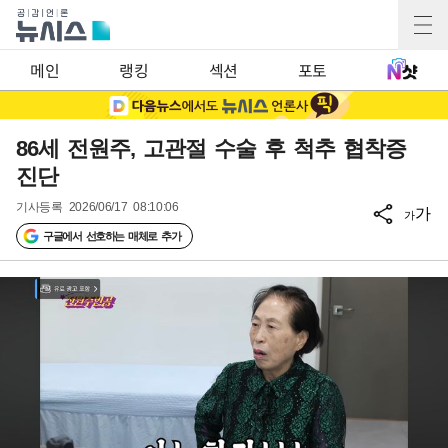
메인
랭킹
섹션
포토
86세 전원주, 고관절 수술 후 척추 협착증
진단
기사등록
2026/06/17 08:10:06
가
가
구글에서 선호하는 매체로 추가