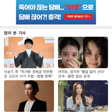
많이 본 기사
이승기 측 "차가원 전세금 미반환
아이유, 장기하 '별일 없이 산다'
은 고도의 사기 수법…엄벌 원해"
선곡…쿨한 일상 공개